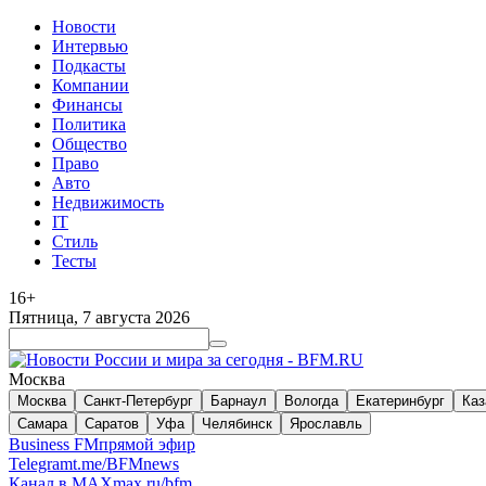
Новости
Интервью
Подкасты
Компании
Финансы
Политика
Общество
Право
Авто
Недвижимость
IT
Стиль
Тесты
16+
Пятница, 7 августа 2026
Москва
Москва
Санкт-Петербург
Барнаул
Вологда
Екатеринбург
Каз
Самара
Саратов
Уфа
Челябинск
Ярославль
Business FM
прямой эфир
Telegram
t.me/BFMnews
Канал в MAX
max.ru/bfm