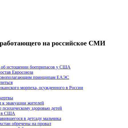
, работающего на российское СМИ
И об истощении боеприпасов у США
состав Евросоюза
новополагающим принципам ЕАЭС
литься
канского морпеха, осужденного в России
 жертвы
л к эвакуации жителей
де психическому здоровью детей
» в США
авившегося в детсаду мальчика
хстан обречены на провал