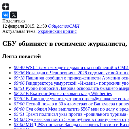
Поделиться
12 февраля 2015, 21:50
Общество
СМИ
Актуальная тема:
Украинский кризис
СБУ обвиняет в госизмене журналиста
Лента новостей
09:49
WSJ: Трамп «сходит с ума» из-за сообщений в СМ
09:36
Исландия и Черногория в 2028 году могут войти в 
09:18
Пашинян сообщил о приверженности Армении ос
09:06
Гендиректора удмуртской «Ижавиа» попросили уво
08:51
Рубио попросил Лаврова освободить бывшего амери
08:22
В Екатеринбурге атакован склад Wildberries
07:52
В Таиланде ученик устроил стрельбу в школе: есть
07:00
Лесной пожар в 30 километрах от Ванкувера приве
06:00
Суд обязал Meta выплатить $567 млн по делу о вре
05:51
Трамп подписал указ против «родильного туризма
04:00
Суд взыскал почти 5 млн рублей в пользу семьи отр
03:00
МИД РФ: попытки Запада рассорить Россию и Каза