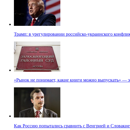
Трамп: в урегулировании российско-украинского конфлик
«Рынок не понимает, какие книги можно выпускать» — э
Как Россию попытались сравнить с Венгрией и Словакие