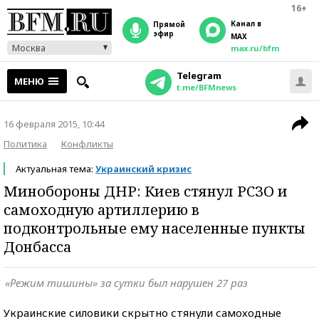
16+
Канал в
прямой
эфир
MAX
Москва
max.ru/bfm
Telegram
МЕНЮ
t.me/BFMnews
16 февраля 2015, 10:44
Политика
Конфликты
Актуальная тема:
Украинский кризис
Минобороны ДНР: Киев стянул РСЗО и
самоходную артиллерию в
подконтрольные ему населенные пункты
Донбасса
«Режим тишины» за сутки был нарушен 27 раз
Украинские силовики скрытно стянули самоходные