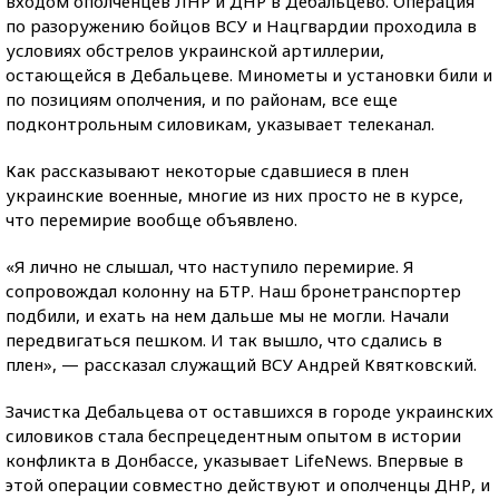
входом ополченцев ЛНР и ДНР в Дебальцево. Операция
по разоружению бойцов ВСУ и Нацгвардии проходила в
условиях обстрелов украинской артиллерии,
остающейся в Дебальцеве. Минометы и установки били и
по позициям ополчения, и по районам, все еще
подконтрольным силовикам, указывает телеканал.
Как рассказывают некоторые сдавшиеся в плен
украинские военные, многие из них просто не в курсе,
что перемирие вообще объявлено.
«Я лично не слышал, что наступило перемирие. Я
сопровождал колонну на БТР. Наш бронетранспортер
подбили, и ехать на нем дальше мы не могли. Начали
передвигаться пешком. И так вышло, что сдались в
плен», — рассказал служащий ВСУ Андрей Квятковский.
Зачистка Дебальцева от оставшихся в городе украинских
силовиков стала беспрецедентным опытом в истории
конфликта в Донбассе, указывает LifeNews. Впервые в
этой операции совместно действуют и ополченцы ДНР, и