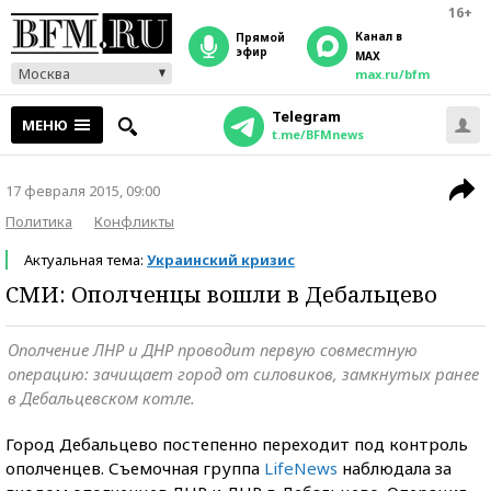
16+
Канал в
прямой
эфир
MAX
Москва
max.ru/bfm
Telegram
МЕНЮ
t.me/BFMnews
17 февраля 2015, 09:00
Политика
Конфликты
Актуальная тема:
Украинский кризис
СМИ: Ополченцы вошли в Дебальцево
Ополчение ЛНР и ДНР проводит первую совместную
операцию: зачищает город от силовиков, замкнутых ранее
в Дебальцевском котле.
Город Дебальцево постепенно переходит под контроль
ополченцев. Съемочная группа
LifeNews
наблюдала за