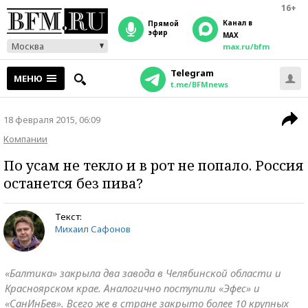
16+
Канал в
прямой
эфир
MAX
Москва
max.ru/bfm
Telegram
МЕНЮ
t.me/BFMnews
18 февраля 2015, 06:09
Компании
По усам не текло и в рот не попало. Россия
останется без пива?
Текст:
Михаил Сафонов
«Балтика» закрыла два завода в Челябинской области и
Красноярском крае. Аналогично поступили «Эфес» и
«СанИнБев». Всего же в стране закрыто более 10 крупных