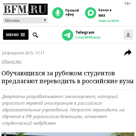
16+
Канал в
прямой
эфир
MAX
Москва
max.ru/bfm
Telegram
МЕНЮ
t.me/BFMnews
24 февраля 2015, 17:11
Общество
Обучающихся за рубежом студентов
предлагают переводить в российские вузы
Депутаты разрабатывают законопроект, который
упростит перевод иностранцев в российские
образовательные учреждения. Непросто переходить на
обучение в РФ украинским беженцам, отмечает
студенческий омбудсмен