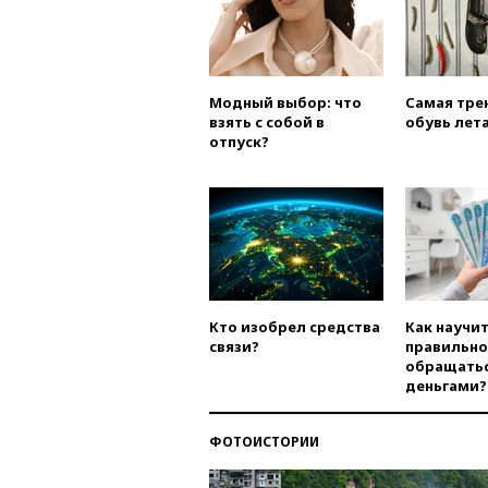
Модный выбор: что
Самая тре
взять с собой в
обувь лета
отпуск?
Кто изобрел средства
Как научи
связи?
правильно
обращатьс
деньгами?
ФОТОИСТОРИИ