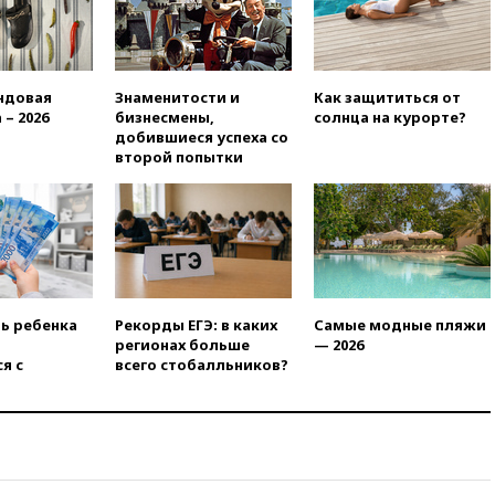
продлил контракт с «Реалом»
до 2032 года
вчера, 22:28
Отказаться от
российского гражданства
ндовая
Знаменитости и
Как защититься от
станет значительно дороже
 – 2026
бизнесмены,
солнца на курорте?
вчера, 22:20
Путин назвал 76-ю
добившиеся успеха со
гвардейскую десантно-
второй попытки
штурмовую дивизию
легендарной
вчера, 22:15
Путин заслушал
доклад о ситуации на
добропольском направлении
вчера, 21:58
Генпрокуратура
признала нежелательным в
ть ребенка
Рекорды ЕГЭ: в каких
Самые модные пляжи
РФ американский Human
регионах больше
— 2026
Rights Foundation
я с
всего стобалльников?
вчера, 21:35
«Аэрофлот»
отменяет часть рейсов в Сочи
и Геленджик
вчера, 21:25
Руслан Терновой
выиграл золото чемпионата