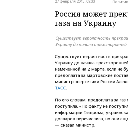
27 февраля 2015, 09:33
Политик
Россия может прек
газа на Украину
Существует вероятность прекращ
Украину до начала трехсторонней 
Существует вероятность прекращ
Украину до начала трехсторонней
намеченной на 2 марта, если не б
предоплата за мартовские постав
министр энергетики России Алек
ТАСС
.
По его словам, предоплата за газ
поступила. «По факту не поступил
информации Газпрома, украинска
долларов перечислила, но они ещ
— сказал министр.