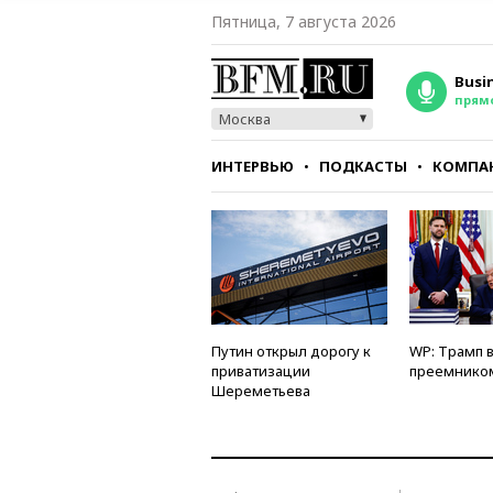
Пятница, 7 августа 2026
Busi
прям
Москва
ИНТЕРВЬЮ
ПОДКАСТЫ
КОМПА
СТИЛЬ
ТЕСТЫ
Путин открыл дорогу к
WP: Трамп 
приватизации
преемнико
Шереметьева