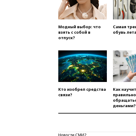
Модный выбор: что
Самая тре
взять с собой в
обувь лета
отпуск?
Кто изобрел средства
Как научи
связи?
правильно
обращатьс
деньгами?
Новости СМИ2