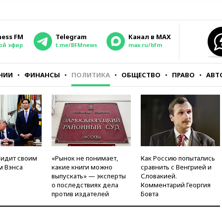
ness FM
Telegram
Канал в MAX
ой эфир
t.me/BFMnews
max.ru/bfm
НИИ
ФИНАНСЫ
ПОЛИТИКА
ОБЩЕСТВО
ПРАВО
АВТ
видит своим
«Рынок не понимает,
Как Россию попытались
м Вэнса
какие книги можно
сравнить с Венгрией и
выпускать» — эксперты
Словакией.
о последствиях дела
Комментарий Георгия
против издателей
Бовта