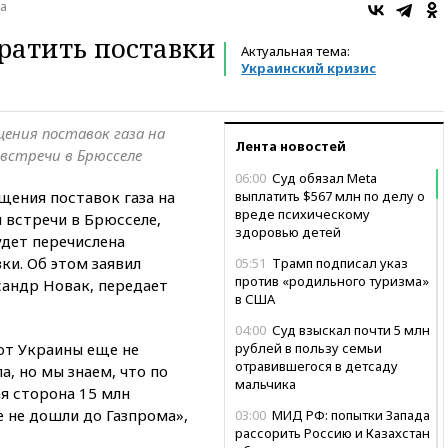
а
ратить поставки
Актуальная тема:
Украинский кризис
ения поставок газа на
Лента новостей
встречи в Брюсселе
06:00
Суд обязал Meta
ения поставок газа на
выплатить $567 млн по делу о
вреде психическому
 встречи в Брюсселе,
здоровью детей
удет перечислена
ки. Об этом заявил
05:51
Трамп подписал указ
против «родильного туризма»
сандр Новак, передает
в США
04:00
Суд взыскал почти 5 млн
 от Украины еще не
рублей в пользу семьи
отравившегося в детсаду
а, но мы знаем, что по
мальчика
я сторона 15 млн
е не дошли до Газпрома»,
03:00
МИД РФ: попытки Запада
рассорить Россию и Казахстан