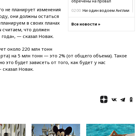
обречены на провал
го не планирует изменения
02:00
Ни один водоем Англии
оду, они должны остаться
не соответствует нормам
химической безопасности
 планируем в своих планах
Все новости »
 считаем, что должен
01:00
Трамп: США сами
года», — сказал Новак.
нуждаются в дальнобойных
ракетах и системах Patriot
ует около 220 млн тонн
00:01
Трамп заявил о
орта) на 5 млн тонн — это 2% (от общего объема). Такое
необходимости пополнения
о это будет зависеть от того, как будет у нас
арсенала США
 сказал Новак.
вчера, 23:28
Слуцкий призвал
признать «Яблоко»
нежелательной организацией
вчера, 23:15
В Смоленске
ребенок и женщина погибли
при падении деревьев во
время урагана
вчера, 22:55
В Москве в
пятницу ожидаются ливни
вчера, 22:35
Винисиус