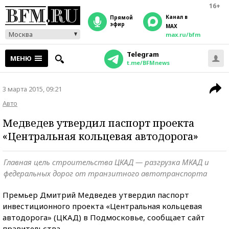
16+
Канал в
прямой
эфир
MAX
Москва
max.ru/bfm
Telegram
МЕНЮ
t.me/BFMnews
3 марта 2015, 09:21
Авто
Медведев утвердил паспорт проекта
«Центральная кольцевая автодорога»
Главная цель строительства ЦКАД — разгрузка МКАД и
федеральных дорог от транзитного автотранспорта
Премьер Дмитрий Медведев утвердил паспорт
инвестиционного проекта «Центральная кольцевая
автодорога» (ЦКАД) в Подмосковье, сообщает сайт
правительства.