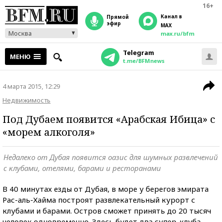
16+
Канал в
прямой
эфир
MAX
Москва
max.ru/bfm
Telegram
МЕНЮ
t.me/BFMnews
4 марта 2015, 12:29
Недвижимость
Под Дубаем появится «Арабская Ибица» с
«морем алкоголя»
Недалеко от Дубая появится оазис для шумных развлечений
с клубами, отелями, барами и ресторанами
В 40 минутах езды от Дубая, в море у берегов эмирата
Рас-аль-Хайма построят развлекательный курорт с
клубами и барами. Остров сможет принять до 20 тысяч
человек одновременно. Здесь будет два супер-клуба,