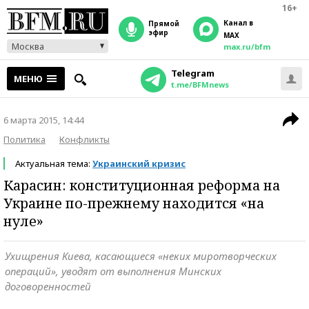
16+
Канал в
прямой
эфир
MAX
Москва
max.ru/bfm
Telegram
МЕНЮ
t.me/BFMnews
6 марта 2015, 14:44
Политика
Конфликты
Актуальная тема:
Украинский кризис
Карасин: конституционная реформа на
Украине по-прежнему находится «на
нуле»
Ухищрения Киева, касающиеся «неких миротворческих
операций», уводят от выполнения Минских
договоренностей