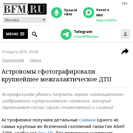
16+
Канал в
прямой
эфир
MAX
Москва
max.ru/bfm
Telegram
МЕНЮ
t.me/BFMnews
10 марта 2015, 20:38
Технологии
Наука
Астрономы сфотографировали
крупнейшее межгалактическое ДТП
Астрофизикам удалось получить первое «полноцветное»
изображение «суперскопления» галактик, которые
переживают сейчас серию столкновений и слияний
Астрофизики получили детальные
снимки
одного из
самых крупных во Вселенной скоплений галактик Abell
2256, сообщает
Рен ТВ
. Две половинки скопления