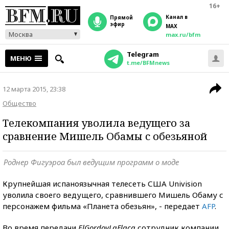
16+
Канал в
прямой
эфир
MAX
Москва
max.ru/bfm
Telegram
МЕНЮ
t.me/BFMnews
12 марта 2015, 23:38
Общество
Телекомпания уволила ведущего за
сравнение Мишель Обамы с обезьяной
Роднер Фигуэроа был ведущим программ о моде
Крупнейшая испаноязычная телесеть США Univision
уволила своего ведущего, сравнившего Мишель Обаму с
персонажем фильма «Планета обезьян», - передает
AFP
.
Во время передачи
El
Gordo
y
La
Flaca
сотрудник компании