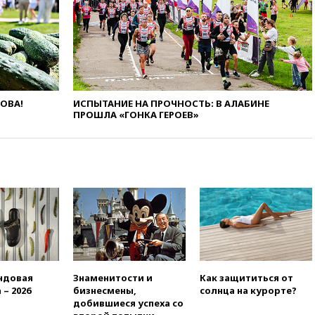
Европы в прыжках с 10-
метровой вышки
вчера, 21:10
РФ не получала
обращений о прекращении
концессии строительства ж/д
в Армении
ЛОВА!
ИСПЫТАНИЕ НА ПРОЧНОСТЬ: В АЛАБИНЕ
вчера, 21:00
В России вновь
ПРОШЛА «ГОНКА ГЕРОЕВ»
обсуждают эксперимент по
онлайн-продаже алкоголя
вчера, 20:45
Матвиенко:
россиянам могут
рекомендовать не посещать
Армению
вчера, 20:35
ПВО за день
сбила еще 281 украинский
беспилотник над Россией
вчера, 20:27
Ямпольская
призвала оптимизировать
ндовая
Знаменитости и
Как защититься от
олимпиады для поступления в
 – 2026
бизнесмены,
солнца на курорте?
вузы
добившиеся успеха со