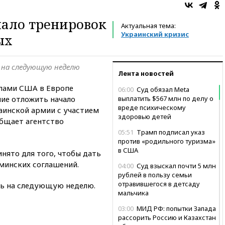
ало тренировок
Актуальная тема:
Украинский кризис
ых
 на следующую неделю
Лента новостей
ами США в Европе
06:00
Суд обязал Meta
ние отложить начало
выплатить $567 млн по делу о
вреде психическому
аинской армии с участием
здоровью детей
бщает агентство
05:51
Трамп подписал указ
против «родильного туризма»
в США
инято для того, чтобы дать
минских соглашений.
04:00
Суд взыскал почти 5 млн
рублей в пользу семьи
отравившегося в детсаду
сь на следующую неделю.
мальчика
03:00
МИД РФ: попытки Запада
рассорить Россию и Казахстан