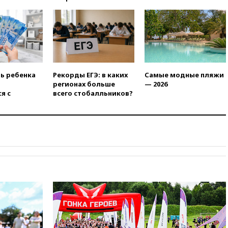
продлил контракт с «Реалом»
до 2032 года
вчера, 22:28
Отказаться от
российского гражданства
станет значительно дороже
вчера, 22:20
Путин назвал 76-ю
гвардейскую десантно-
ть ребенка
Рекорды ЕГЭ: в каких
Самые модные пляжи
штурмовую дивизию
регионах больше
— 2026
легендарной
я с
всего стобалльников?
вчера, 22:15
Путин заслушал
доклад о ситуации на
добропольском направлении
вчера, 21:58
Генпрокуратура
признала нежелательным в
РФ американский Human
Rights Foundation
вчера, 21:35
«Аэрофлот»
отменяет часть рейсов в Сочи
и Геленджик
вчера, 21:25
Руслан Терновой
выиграл золото чемпионата