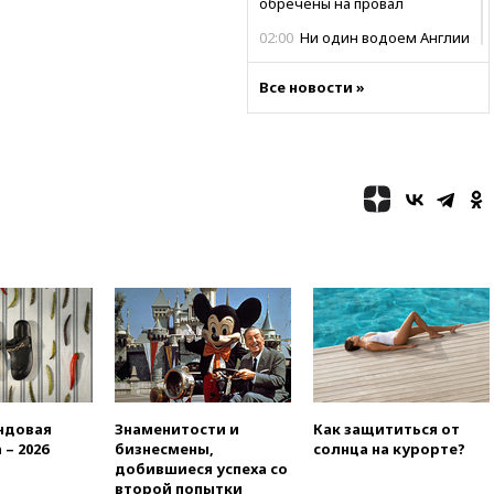
обречены на провал
02:00
Ни один водоем Англии
не соответствует нормам
химической безопасности
Все новости »
01:00
Трамп: США сами
нуждаются в дальнобойных
ракетах и системах Patriot
00:01
Трамп заявил о
необходимости пополнения
арсенала США
вчера, 23:28
Слуцкий призвал
признать «Яблоко»
нежелательной организацией
вчера, 23:15
В Смоленске
ребенок и женщина погибли
при падении деревьев во
время урагана
вчера, 22:55
В Москве в
ндовая
Знаменитости и
Как защититься от
пятницу ожидаются ливни
 – 2026
бизнесмены,
солнца на курорте?
добившиеся успеха со
вчера, 22:35
Винисиус
второй попытки