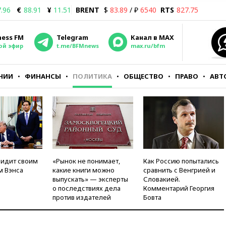
.96
€
88.91
¥
11.51
BRENT
$
83.89
/ ₽
6540
RTS
827.75
ness FM
Telegram
Канал в MAX
ой эфир
t.me/BFMnews
max.ru/bfm
НИИ
ФИНАНСЫ
ПОЛИТИКА
ОБЩЕСТВО
ПРАВО
АВТ
видит своим
«Рынок не понимает,
Как Россию попытались
м Вэнса
какие книги можно
сравнить с Венгрией и
выпускать» — эксперты
Словакией.
о последствиях дела
Комментарий Георгия
против издателей
Бовта