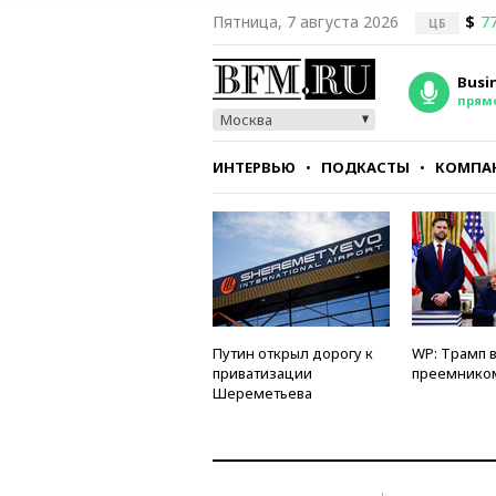
Пятница, 7 августа 2026
$
77
ЦБ
Busi
прям
Москва
ИНТЕРВЬЮ
ПОДКАСТЫ
КОМПА
СТИЛЬ
ТЕСТЫ
Путин открыл дорогу к
WP: Трамп 
приватизации
преемнико
Шереметьева