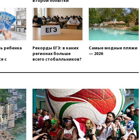
второй попытки
вчера, 20:15
Минтранс
предложил оплачивать
защиту дорог от БПЛА из
средств на ремонт
вчера, 20:00
Зеленский 8
августа посетит Сербию с
официальным визитом
ть ребенка
Рекорды ЕГЭ: в каких
Самые модные пляжи
вчера, 19:58
В Госдуму будет
регионах больше
— 2026
внесен законопроект об
я с
всего стобалльников?
отмене ЕГЭ
вчера, 19:50
Аэропорты Сочи и
Ярославля приостановили
работу
вчера, 19:35
WP: Трамп
призвал доноров-
республиканцев поддержать
Вэнса на выборах 2028 года
вчера, 19:20
Число ломбардов
в РФ превысило максимум
2022 года
вчера, 19:15
Жуковский и