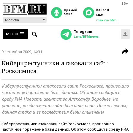
16+
Канал в
прямой
эфир
MAX
Москва
max.ru/bfm
Telegram
МЕНЮ
t.me/BFMnews
9 сентября 2009, 14:31
Киберпреступники атаковали сайт
Роскосмоса
Киберпреступники атаковали сайт Роскосмоса, произошло
частичное поражение базы данных. Об этом сообщил в
среду РИА Новости агентства Александр Воробьев, не
уточнив, когда именно сайт был атакован. По его словам,
данная атака и ее последствия были отмечены
Киберпреступники атаковали сайт Роскосмоса, произошло
частичное поражение базы данных. Об этом сообщил в среду РИА