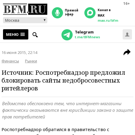
16+
Канал в
прямой
эфир
MAX
Москва
max.ru/bfm
Telegram
МЕНЮ
t.me/BFMnews
16 июня 2015, 22:14
Финансы
Рынки
Источник: Роспотребнадзор предложил
блокировать сайты недобросовестных
ритейлеров
Ведомство обеспокоено тем, что интернет-магазины
фактически оказываются вне юрисдикции закона о защите
прав потребителей
Роспотребнадзор обратился в правительство с