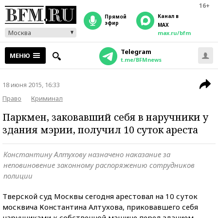
16+
Канал в
прямой
эфир
MAX
Москва
max.ru/bfm
Telegram
МЕНЮ
t.me/BFMnews
18 июня 2015, 16:33
Право
Криминал
Паркмен, заковавший себя в наручники у
здания мэрии, получил 10 суток ареста
Константину Алтухову назначено наказание за
неповиновение законному распоряжению сотрудников
полиции
Тверской суд Москвы сегодня арестовал на 10 суток
москвича Константина Алтухова, приковавшего себя
наручниками к собственной машине перед зданием