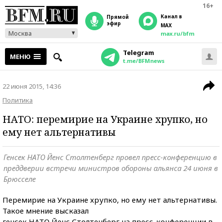
16+
Канал в
прямой
эфир
MAX
Москва
max.ru/bfm
Telegram
МЕНЮ
t.me/BFMnews
22 июня 2015, 14:36
Политика
НАТО: перемирие на Украине хрупко, но
ему нет альтернативы
Генсек НАТО Йенс Столтенберг провел пресс-конференцию в
преддверии встречи министров обороны альянса 24 июня в
Брюсселе
Перемирие на Украине хрупко, но ему нет альтернативы.
Такое мнение высказал
генсек НАТО Йенс Столтенберг на пресс-конференции в