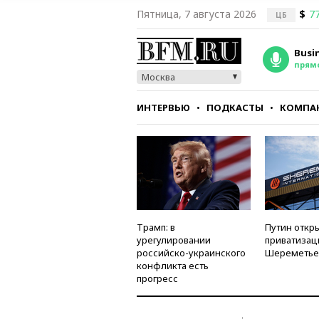
Пятница, 7 августа 2026
$
77
ЦБ
Busi
прям
Москва
ИНТЕРВЬЮ
ПОДКАСТЫ
КОМПА
СТИЛЬ
ТЕСТЫ
Трамп: в
Путин откры
урегулировании
приватизац
российско-украинского
Шереметье
конфликта есть
прогресс