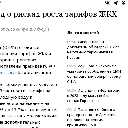
сть
д о рисках роста тарифов ЖКХ
оринга ситуации будут
Лента новостей
09:56
Хакеры нашли
 (ОНФ) готовится
документы об ударах ВСУ по
нефтяным терминалам в
вышения тарифов ЖКХ и
России
ринг в регионах,
оставлены президенту РФ
09:49
WSJ: Трамп «сходит с
ума» из-за сообщений в СМИ
есс-служба
организации.
об истощении боеприпасов у
США
но-коммунальные услуги в
В частности, тарифы на
09:36
Исландия и Черногория
в 2028 году могут войти в
олодную воду и
состав Евросоюза
чее водоснабжение – на
5% до 13,7% в зависимости
09:18
Пашинян сообщил о
приверженности Армении
а газ – на 7,5%. Москвичи
основополагающим
ие дополнительных
принципам ЕАЭС