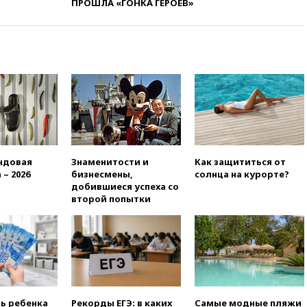
вчера, 21:58
Генпрокуратура
ПРОШЛА «ГОНКА ГЕРОЕВ»
признала нежелательным в
РФ американский Human
Rights Foundation
вчера, 21:35
«Аэрофлот»
отменяет часть рейсов в Сочи
и Геленджик
вчера, 21:25
Руслан Терновой
выиграл золото чемпионата
Европы в прыжках с 10-
метровой вышки
ндовая
Знаменитости и
Как защититься от
вчера, 21:10
РФ не получала
 – 2026
бизнесмены,
солнца на курорте?
обращений о прекращении
добившиеся успеха со
концессии строительства ж/д
второй попытки
в Армении
вчера, 21:00
В России вновь
обсуждают эксперимент по
онлайн-продаже алкоголя
вчера, 20:45
Матвиенко:
россиянам могут
рекомендовать не посещать
ть ребенка
Рекорды ЕГЭ: в каких
Самые модные пляжи
Армению