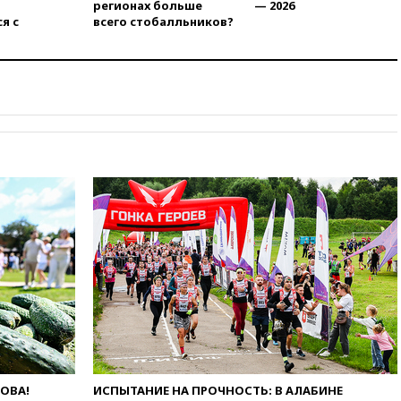
регионах больше
— 2026
я с
всего стобалльников?
вчера, 23:15
В Смоленске
ребенок и женщина погибли
при падении деревьев во
время урагана
вчера, 22:55
В Москве в
пятницу ожидаются ливни
вчера, 22:35
Винисиус
продлил контракт с «Реалом»
до 2032 года
вчера, 22:28
Отказаться от
российского гражданства
станет значительно дороже
вчера, 22:20
Путин назвал 76-ю
гвардейскую десантно-
штурмовую дивизию
легендарной
вчера, 22:15
Путин заслушал
доклад о ситуации на
добропольском направлении
ЛОВА!
ИСПЫТАНИЕ НА ПРОЧНОСТЬ: В АЛАБИНЕ