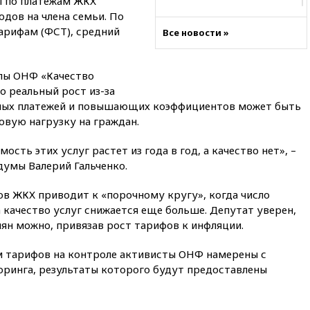
ы по платежам ЖКХ
09:06
Гендиректора
дов на члена семьи. По
удмуртской «Ижавиа»
арифам (ФСТ), средний
Все новости »
попросили уволиться
08:51
Рубио попросил Лаврова
освободить бывшего
пы ОНФ «Качество
американского морпеха,
о реальный рост из-за
осужденного в России
ных платежей и повышающих коэффициентов может быть
08:22
В Екатеринбурге
овую нагрузку на граждан.
атакован склад Wildberries
сть этих услуг растет из года в год, а качество нет», –
07:52
В Таиланде ученик
думы Валерий Гальченко.
устроил стрельбу в школе:
есть жертвы
ов ЖКХ приводит к «порочному кругу», когда число
07:00
Лесной пожар в 30
 качество услуг снижается еще больше. Депутат уверен,
километрах от Ванкувера
иян можно, привязав рост тарифов к инфляции.
привел к эвакуации жителей
06:00
Суд обязал Meta
 тарифов на контроле активисты ОНФ намерены с
выплатить $567 млн по делу о
ринга, результаты которого будут предоставлены
вреде психическому
здоровью детей
05:51
Трамп подписал указ