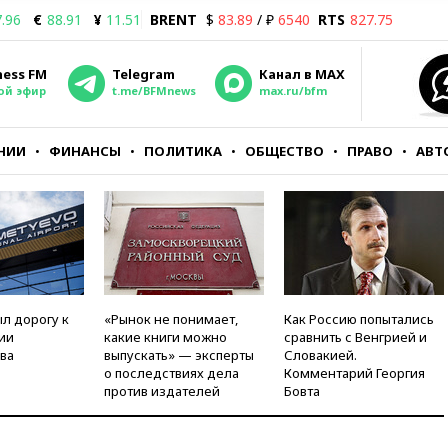
.96
€
88.91
¥
11.51
BRENT
$
83.89
/ ₽
6540
RTS
827.75
ness FM
Telegram
Канал в MAX
ой эфир
t.me/BFMnews
max.ru/bfm
НИИ
ФИНАНСЫ
ПОЛИТИКА
ОБЩЕСТВО
ПРАВО
АВТ
л дорогу к
«Рынок не понимает,
Как Россию попытались
ии
какие книги можно
сравнить с Венгрией и
ва
выпускать» — эксперты
Словакией.
о последствиях дела
Комментарий Георгия
против издателей
Бовта