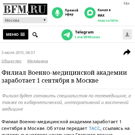
16+
Канал в
прямой
эфир
MAX
Москва
max.ru/bfm
Telegram
МЕНЮ
t.me/BFMnews
3 июля 2015, 06:37
Общество
Медицина
Филиал Военно-медицинской академии
заработает 1 сентября в Москве
Филиал будет готовить специалистов по телемедицине, а
также по кибернетической, интегративной и восточной
медицине
Филиал Военно-медицинской академии заработает 1
сентября в Москве. Об этом передает
ТАСС
, ссылаясь на
интервью в четверг начальника Главного военно-