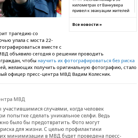
километрах от Ванкувера
привел к эвакуации жителей
06:00
Суд обязал Meta
Все новости »
выплатить $567 млн по делу о
вреде психическому
рит трагедию со
здоровью детей
чью упала с моста 22-
05:51
Трамп подписал указ
тографироваться вместе с
против «родильного туризма»
МВД объявило сегодня о решении проводить
в США
 граждан, чтобы
научить их фотографироваться без риска
юдей, желающих получить оригинальную фотографию, стало
04:00
Суд взыскал почти 5 млн
рублей в пользу семьи
ный офицер пресс-центра МВД Вадим Колесник.
отравившегося в детсаду
мальчика
03:00
МИД РФ: попытки Запада
ентра МВД
рассорить Россию и Казахстан
обречены на провал
 участившимися случаями, когда человек
02:00
Ни один водоем Англии
ри попытке сделать уникальное селфи. Ведь
не соответствует нормам
жно было бы предотвратить. Фото могут
химической безопасности
 риска для жизни. С целью профилактики
01:00
Трамп: США сами
их минимизации в МВД будет проведена пресс-