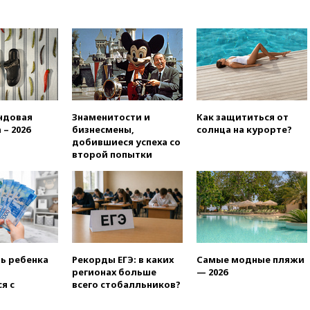
в Армении
вчера, 21:00
В России вновь
обсуждают эксперимент по
онлайн-продаже алкоголя
вчера, 20:45
Матвиенко:
россиянам могут
рекомендовать не посещать
Армению
ндовая
Знаменитости и
Как защититься от
вчера, 20:35
ПВО за день
 – 2026
бизнесмены,
солнца на курорте?
сбила еще 281 украинский
добившиеся успеха со
беспилотник над Россией
второй попытки
вчера, 20:27
Ямпольская
призвала оптимизировать
олимпиады для поступления в
вузы
вчера, 20:15
Минтранс
предложил оплачивать
защиту дорог от БПЛА из
ть ребенка
Рекорды ЕГЭ: в каких
Самые модные пляжи
средств на ремонт
регионах больше
— 2026
я с
всего стобалльников?
вчера, 20:00
Зеленский 8
августа посетит Сербию с