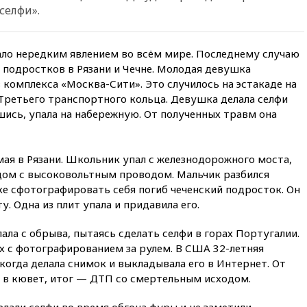
нуждаются в дальнобойных
селфи».
ракетах и системах Patriot
00:01
Трамп заявил о
необходимости пополнения
ало нередким явлением во всём мире. Последнему случаю
арсенала США
 подростков в Рязани и Чечне. Молодая девушка
в комплекса «Москва-Сити». Это случилось на эстакаде на
вчера, 23:28
Слуцкий призвал
признать «Яблоко»
Третьего транспортного кольца. Девушка делала селфи
нежелательной организацией
шись, упала на набережную. От полученных травм она
вчера, 23:15
В Смоленске
ребенок и женщина погибли
при падении деревьев во
мая в Рязани. Школьник упал с железнодорожного моста,
время урагана
дом с высоковольтным проводом. Мальчик разбился
вчера, 22:55
В Москве в
ке сфотографировать себя погиб чеченский подросток. Он
пятницу ожидаются ливни
у. Одна из плит упала и придавила его.
вчера, 22:35
Винисиус
ла с обрыва, пытаясь сделать селфи в горах Португалии.
продлил контракт с «Реалом»
до 2032 года
х с фотографированием за рулем. В США 32-летняя
когда делала снимок и выкладывала его в Интернет. От
вчера, 22:28
Отказаться от
 в кювет, итог — ДТП со смертельным исходом.
российского гражданства
станет значительно дороже
лали селфи во время обгона фуры и не заметили