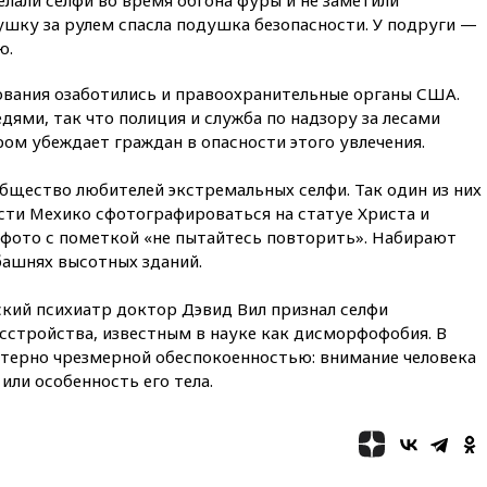
вчера, 22:20
Путин назвал 76-ю
ушку за рулем спасла подушка безопасности. У подруги —
гвардейскую десантно-
ю.
штурмовую дивизию
легендарной
вания озаботились и правоохранительные органы США.
вчера, 22:15
Путин заслушал
дями, так что полиция и служба по надзору за лесами
доклад о ситуации на
ом убеждает граждан в опасности этого увлечения.
добропольском направлении
вчера, 21:58
Генпрокуратура
бщество любителей экстремальных селфи. Так один из них
признала нежелательным в
сти Мехико сфотографироваться на статуе Христа и
РФ американский Human
Rights Foundation
 фото с пометкой «не пытайтесь повторить». Набирают
башнях высотных зданий.
вчера, 21:35
«Аэрофлот»
отменяет часть рейсов в Сочи
и Геленджик
ский психиатр доктор Дэвид Вил признал селфи
сстройства, известным в науке как дисморфофобия. В
вчера, 21:25
Руслан Терновой
ктерно чрезмерной обеспокоенностью: внимание человека
выиграл золото чемпионата
или особенность его тела.
Европы в прыжках с 10-
метровой вышки
вчера, 21:10
РФ не получала
обращений о прекращении
концессии строительства ж/д