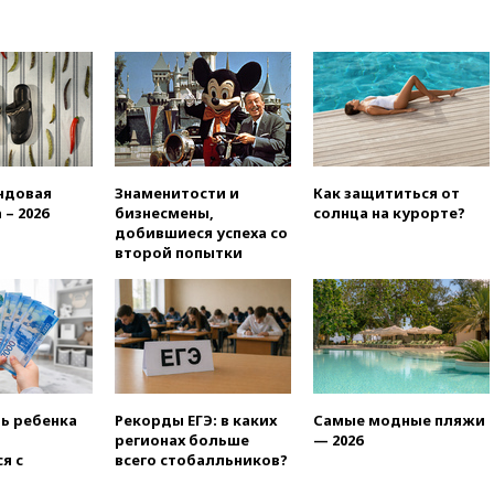
вчера, 18:50
Euractiv: восток
Финляндии приходит в упадок
без российских туристов
вчера, 18:35
В Жуковском и
аэропорту Геленджика
введены ограничения
вчера, 18:21
Зюганов
присоединился к критике
ндовая
Знаменитости и
Как защититься от
«Яблока»
 – 2026
бизнесмены,
солнца на курорте?
добившиеся успеха со
вчера, 18:15
Четыре человека
второй попытки
пострадали при атаках ВСУ на
Белгородскую область
вчера, 18:00
Совет мира
выбрал подрядчика для
строительства военной базы в
Газе
вчера, 17:50
Миронов призвал
ть ребенка
Рекорды ЕГЭ: в каких
Самые модные пляжи
снять «Яблоко» с выборов в
регионах больше
— 2026
Госдуму
я с
всего стобалльников?
вчера, 17:45
Правительство