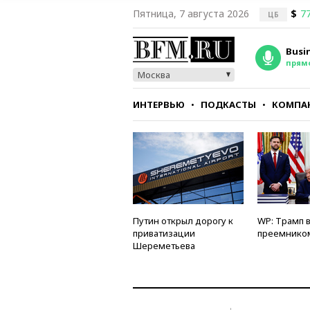
Пятница, 7 августа 2026
$
77
ЦБ
Busi
прям
Москва
ИНТЕРВЬЮ
ПОДКАСТЫ
КОМПА
СТИЛЬ
ТЕСТЫ
Путин открыл дорогу к
WP: Трамп 
приватизации
преемнико
Шереметьева