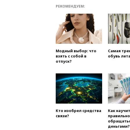
РЕКОМЕНДУЕМ:
Модный выбор: что
Самая тре
взять с собой в
обувь лета
отпуск?
Кто изобрел средства
Как научи
связи?
правильно
обращатьс
деньгами?