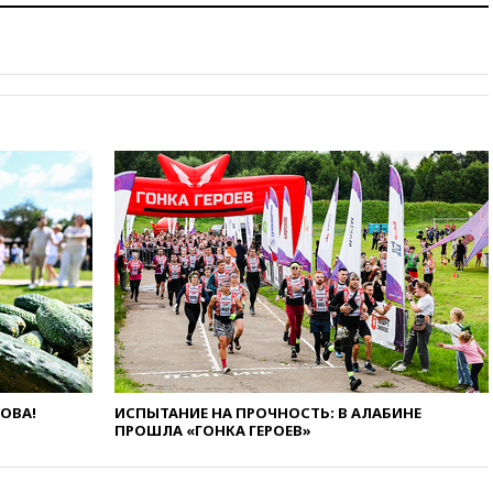
официальным визитом
вчера, 19:58
В Госдуму будет
внесен законопроект об
отмене ЕГЭ
вчера, 19:50
Аэропорты Сочи и
Ярославля приостановили
работу
вчера, 19:35
WP: Трамп
призвал доноров-
республиканцев поддержать
Вэнса на выборах 2028 года
вчера, 19:20
Число ломбардов
в РФ превысило максимум
2022 года
вчера, 19:15
Жуковский и
аэропорт Геленджика
возобновили работу
ЛОВА!
ИСПЫТАНИЕ НА ПРОЧНОСТЬ: В АЛАБИНЕ
ПРОШЛА «ГОНКА ГЕРОЕВ»
вчера, 19:00
Путин уточнил
порядок присвоения воинских
званий добровольцам