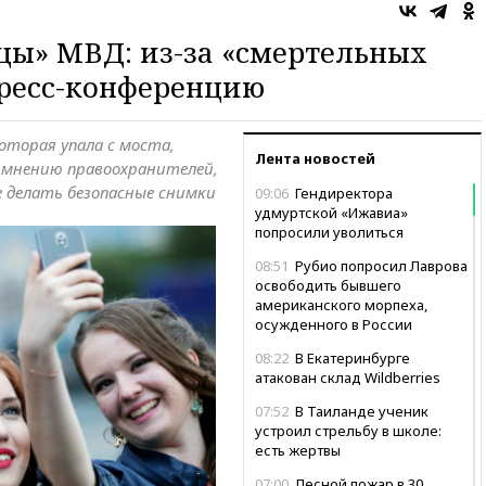
цы» МВД: из-за «смертельных
пресс-конференцию
оторая упала с моста,
Лента новостей
 мнению правоохранителей,
е делать безопасные снимки
09:06
Гендиректора
удмуртской «Ижавиа»
попросили уволиться
08:51
Рубио попросил Лаврова
освободить бывшего
американского морпеха,
осужденного в России
08:22
В Екатеринбурге
атакован склад Wildberries
07:52
В Таиланде ученик
устроил стрельбу в школе:
есть жертвы
07:00
Лесной пожар в 30