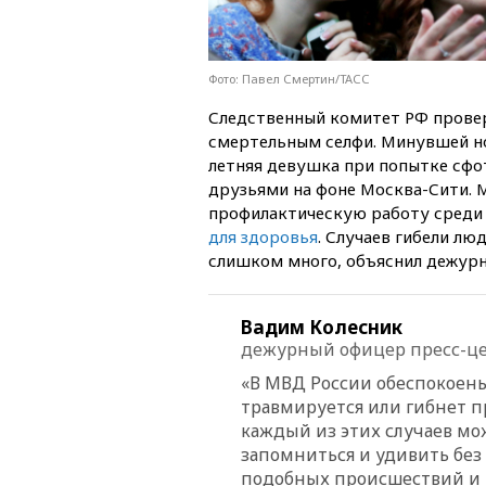
Фото: Павел Смертин/ТАСС
Следственный комитет РФ прове
смертельным селфи. Минувшей но
летняя девушка при попытке сфо
друзьями на фоне Москва-Сити. 
профилактическую работу среди
для здоровья
. Случаев гибели л
слишком много, объяснил дежур
Вадим Колесник
дежурный офицер пресс-ц
«В МВД России обеспокоены
травмируется или гибнет п
каждый из этих случаев мо
запомниться и удивить без
подобных происшествий и 