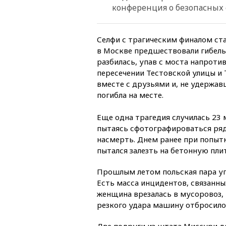
конференция о безопасных 
Селфи с трагическим финалом ст
в Москве предшествовали гибель
разбилась, упав с моста напроти
пересечении Тестовской улицы и 
вместе с друзьями и, не удержав
погибла на месте.
Еще одна трагедия случилась 23 
пытаясь сфотографироваться ря
насмерть. Днем ранее при попыт
пытался залезть на бетонную плит
Прошлым летом польская пара упа
Есть масса инцидентов, связанны
женщина врезалась в мусоровоз, 
резкого удара машину отбросило
Две подруги из штата Миссури де