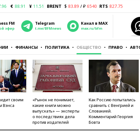
.96
€
88.91
¥
11.51
BRENT
$
83.89
/ ₽
6540
RTS
827.75
ness FM
Telegram
Канал в MAX
ой эфир
t.me/BFMnews
max.ru/bfm
НИИ
ФИНАНСЫ
ПОЛИТИКА
ОБЩЕСТВО
ПРАВО
АВТ
видит своим
«Рынок не понимает,
Как Россию попытались
м Вэнса
какие книги можно
сравнить с Венгрией и
выпускать» — эксперты
Словакией.
о последствиях дела
Комментарий Георгия
против издателей
Бовта