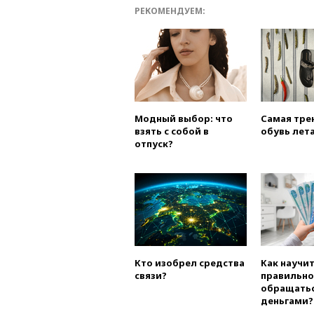
РЕКОМЕНДУЕМ:
Модный выбор: что
Самая тре
взять с собой в
обувь лета
отпуск?
Кто изобрел средства
Как научи
связи?
правильно
обращатьс
деньгами?