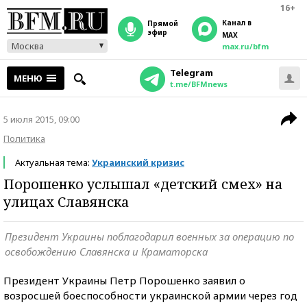
16+
Канал в
прямой
эфир
MAX
Москва
max.ru/bfm
Telegram
МЕНЮ
t.me/BFMnews
5 июля 2015, 09:00
Политика
Актуальная тема:
Украинский кризис
Порошенко услышал «детский смех» на
улицах Славянска
Президент Украины поблагодарил военных за операцию по
освобождению Славянска и Краматорска
Президент Украины Петр Порошенко заявил о
возросшей боеспособности украинской армии через год