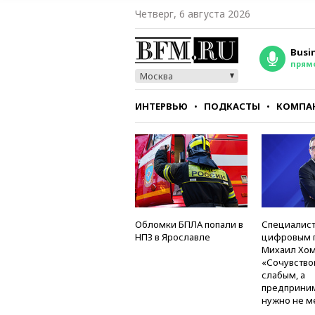
Четверг, 6 августа 2026
Busi
прям
Москва
ИНТЕРВЬЮ
ПОДКАСТЫ
КОМПА
СТИЛЬ
ТЕСТЫ
Обломки БПЛА попали в
Специалист
НПЗ в Ярославле
цифровым 
Михаил Хом
«Сочувство
слабым, а
предприни
нужно не м