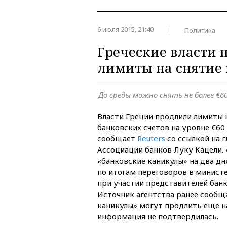
6 июля 2015, 21:40
Политика
Греческие власти
лимиты на снятие
До среды можно снять не более €60
Власти Греции продлили лимиты н
банковских счетов на уровне €60 
сообщает
Reuters
со ссылкой на 
Ассоциации банков Луку Кацели.
«банковские каникулы» на два дня
по итогам переговоров в минист
при участии представителей банк
Источник агентства ранее сообща
каникулы» могут продлить еще на
информация не подтвердилась.