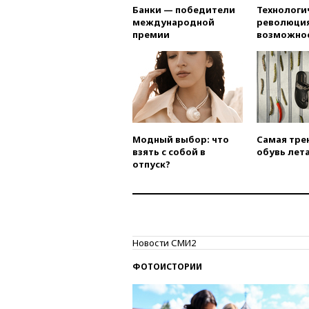
Банки — победители
Технологи
международной
революция
премии
возможно
Модный выбор: что
Самая тре
взять с собой в
обувь лета
отпуск?
Новости СМИ2
ФОТОИСТОРИИ