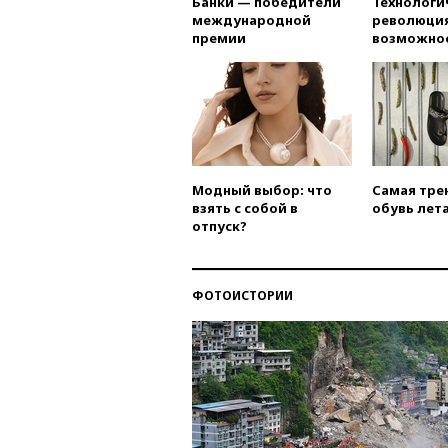
Банки — победители
Технологи
международной
революция
премии
возможно
Модный выбор: что
Самая тре
взять с собой в
обувь лета
отпуск?
ФОТОИСТОРИИ