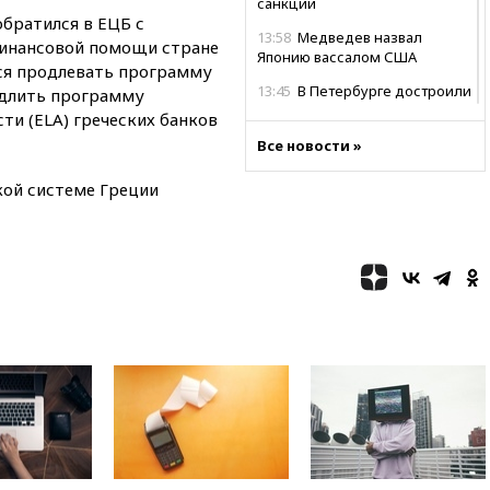
санкций
братился в ЕЦБ с
13:58
Медведев назвал
инансовой помощи стране
Японию вассалом США
лся продлевать программу
13:45
В Петербурге достроили
одлить программу
новый тоннель зеленой ветки
ти (ELA) греческих банков
метро
Все новости »
13:38
В эфире «Радиостанции
Судного дня» прозвучали три
кой системе Греции
сообщения
13:29
Восемь человек
пострадали при наезде
автомобиля на толпу в Омске
13:19
WP: Трамп определился
со своим преемником
13:13
СК возбудил дело по
факту гибели женщины и
ребенка в Раменском
12:57
В Луганске при ракетном
ударе ВСУ по складу
пострадали пять человек