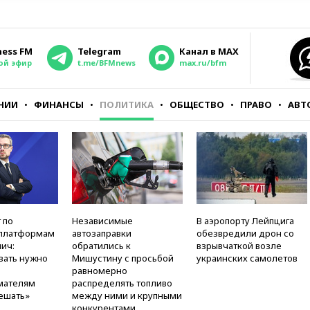
ness FM
Telegram
Канал в MAX
ой эфир
t.me/BFMnews
max.ru/bfm
НИИ
ФИНАНСЫ
ПОЛИТИКА
ОБЩЕСТВО
ПРАВО
АВТ
 по
Независимые
В аэропорту Лейпцига
платформам
автозаправки
обезвредили дрон со
ич:
обратились к
взрывчаткой возле
вать нужно
Мишустину с просьбой
украинских самолетов
равномерно
мателям
распределять топливо
ешать»
между ними и крупными
конкурентами