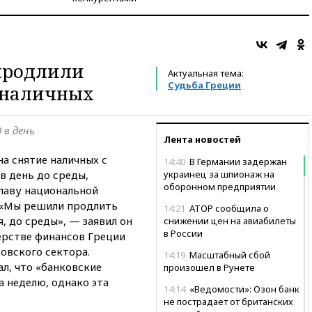
 продлили
Актуальная тема:
Судьба Греции
 наличных
 в день
Лента новостей
а снятие наличных с
14:40
В Германии задержан
в день до среды,
украинец за шпионаж на
оборонном предприятии
главу национальной
 «Мы решили продлить
14:21
АТОР сообщила о
, до среды», — заявил он
снижении цен на авиабилеты
в России
ерстве финансов Греции
овского сектора.
14:19
Масштабный сбой
л, что «банковские
произошел в Рунете
 неделю, однако эта
14:14
«Ведомости»: Озон банк
не пострадает от британских