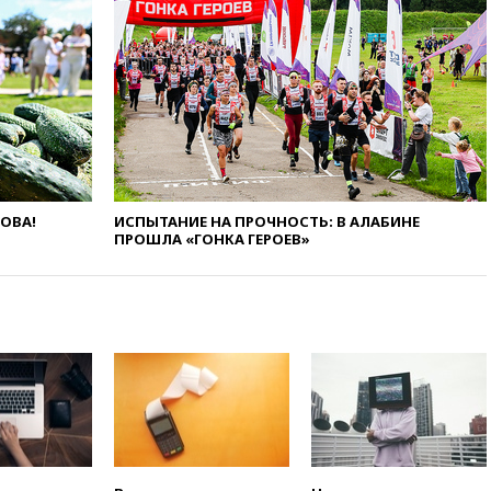
11:37
В Ярославской области
обломки БПЛА упали в
резервуары НПЗ
11:19
МИД России ответил на
критику мэра Хиросимы в
годовщину ядерной
бомбардировки
10:57
Оверчук заявил о
сокращении товарооборота
ЛОВА!
ИСПЫТАНИЕ НА ПРОЧНОСТЬ: В АЛАБИНЕ
России и Армении на две
ПРОШЛА «ГОНКА ГЕРОЕВ»
трети
10:54
Президент ФИФА
Джанни Инфантино сумел
сохранить пост
10:38
Роскачество нашло
кишечную палочку в бургерах
пяти популярных сетей
фастфуда
10:19
СКР рассматривает три
основные версии