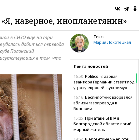
 «Я, наверное, инопланетянин»
Текст:
или в СИЗО еще на три
Мария Локотецкая
е удалось добиться перевода
 суде Полонский
присутствующих в том, что
Лента новостей
16:50
Politico: «Газовая
авантюра Германии ставит под
угрозу европейскую зиму»
16:16
Беспилотник взорвался
вблизи газопровода в
Болгарии
15:25
При атаке БПЛА в
Белгородской области погиб
мирный житель
14:54
В Аргентине умер отец