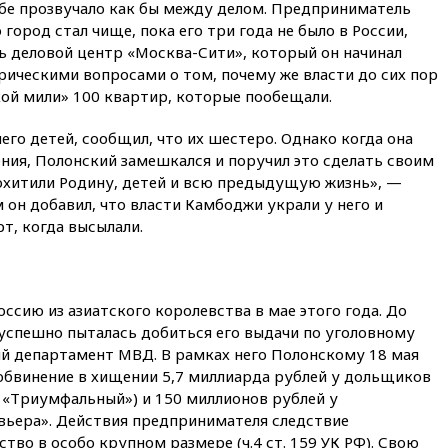
бе прозвучало как бы между делом. Предприниматель
10:27
Движение по трассе
 город стал чище, пока его три года не было в России,
«Новороссия» восстановлено
ть деловой центр «Москва-Сити», который он начинал
09:55
Силы ПВО перехватили
орическими вопросами о том, почему же власти до сих пор
за утро 85 БПЛА над
ой мили» 100 квартир, которые пообещали.
территорией РФ
09:25
Ильский НПЗ на Кубани
него детей, сообщил, что их шестеро. Однако когда она
загорелся после падения
ния, Полонский замешкался и поручил это сделать своим
обломков дрона
похитили Родину, детей и всю предыдущую жизнь», —
08:57
Собянин сообщил о
 он добавил, что власти Камбоджи украли у него и
девяти БПЛА, сбитых на
т, когда высылали.
подлете к Москве
08:42
Силы ПВО сбили почти
400 БПЛА над российскими
регионами
ссию из азиатского королевства в мае этого года. До
08:16
Лукашенко призвал
зуспешно пыталась добиться его выдачи по уголовному
белорусов покупать избы в
ый департамент МВД. В рамках него Полонскому 18 мая
селах
 обвинение в хищении 5,7 миллиарда рублей у дольщиков
 «Триумфальный») и 150 миллионов рублей у
07:30
Нигерия стала
крупнейшим поставщиком
вьера». Действия предпринимателя следствие
авиатоплива в Европу
во в особо крупном размере (ч.4 ст. 159 УК РФ). Свою