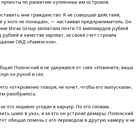
проекты по развитию купленных им островов.
вчера, 21:56
The Atlantic: Маск
отказал Украине в
ставить мне гражданство. Я не совершал действий,
использовании Starlink для
атак вглубь РФ
и у кого не похищал», — настаивал предприниматель. Он
ания Mirax Group заплатила почти 10 миллиардов рублей
вчера, 21:35
После пожара на
 рублей в качестве зарплат, за своей счет строила
складе в Брянске возбудили
здание ОВД «Раменское».
уголовное дело
вчера, 21:26
Лидеры сборной
РФ по гимнастике получили
официальный отказ в визах от
бщил Полонский и не удержался от слез: «Извините, ваша
Хорватии
нул он рукой и сел.
вчера, 21:15
Пентагон
опубликовал 16 новых видео с
что «откровенно говоря, не хочет, чтобы его выпускали»,
НЛО
ем разобралось.
вчера, 21:00
На границе
Украины с Польшей скопилось
а что недавно угодил в карцер. По его словам,
свыше 6,5 тысячи грузовиков
ить шило в ухо», и за это он устроил демарш. Полонский
вчера, 20:53
Швыдкой:
 тот обещал помочь с его переводом в другую камеру и не
«Интервидение» точно
пройдет в 2026 году