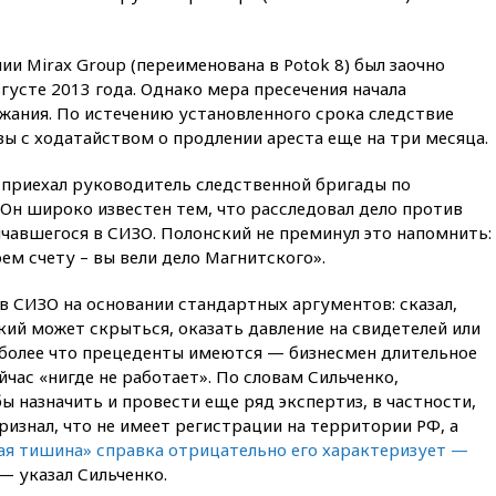
06:30
США и Колумбия
обсуждают координацию
усилий против наркотрафика
и Mirax Group (переименована в Potok 8) был заочно
густе 2013 года. Однако мера пресечения начала
05:30
ВМС Испании усилили
жания. По истечению установленного срока следствие
присутствие в Сеуте на фоне
миграционного кризиса
ы с ходатайством о продлении ареста еще на три месяца.
03:30
В Минстрое сравнили
 приехал руководитель следственной бригады по
качество жилья в Нью-Йорке и
России
 Он широко известен тем, что расследовал дело против
чавшегося в СИЗО. Полонский не преминул это напомнить:
02:30
Трамп попросил
оем счету – вы вели дело Магнитского».
отпустить его с круглого стола
в Госдепе, чтобы «вести
войну»
в СИЗО на основании стандартных аргументов: сказал,
ский может скрыться, оказать давление на свидетелей или
01:35
Мигрант погиб при
 более что прецеденты имеются — бизнесмен длительное
попытке попасть из Марокко в
Сеуту на параплане
час «нигде не работает». По словам Сильченко,
ы назначить и провести еще ряд экспертиз, в частности,
00:30
FT: ЕС не готов принять в
изнал, что не имеет регистрации на территории РФ, а
блок Украину из-за уровня
я тишина» справка отрицательно его характеризует —
коррупции
 — указал Сильченко.
вчера, 23:35
Лукашенко