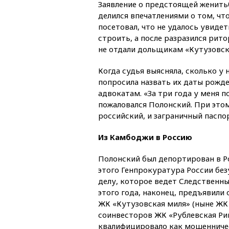
Заявление о предстоящей женить
делился впечатлениями о том, что
посетовал, что не удалось увиде
строить, а после разразился рит
не отдали дольщикам «Кутузовск
Когда судья выясняла, сколько у 
попросила назвать их даты рожде
адвокатам. «За три года у меня 
пожаловался Полонский. При этом
российский, и заграничный паспор
Из Камбоджи в Россию
Полонский был депортирован в Ро
этого Генпрокуратура России бе
делу, которое ведет Следственн
этого года, наконец, предъявили
ЖК «Кутузовская миля» (ныне ЖК
соинвесторов ЖК «Рублевская Ри
квалифицировало как мошенничест