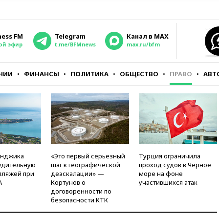
ness FM
Telegram
Канал в MAX
ой эфир
t.me/BFMnews
max.ru/bfm
НИИ
ФИНАНСЫ
ПОЛИТИКА
ОБЩЕСТВО
ПРАВО
АВТ
енджика
«Это первый серьезный
Турция ограничила
удительную
шаг к географической
проход судов в Черное
пляжей при
деэскалации» —
море на фоне
А
Кортунов о
участившихся атак
договоренности по
безопасности КТК