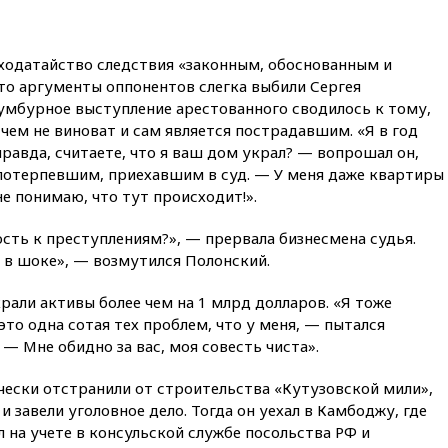
объяснил экономическую
выгоду безвизового режима с
ЕС
 ходатайство следствия «законным, обоснованным и
вчера, 22:59
На башню
то аргументы оппонентов слегка выбили Сергея
ресторана «Армения» в
сумбурное выступление арестованного сводилось к тому,
Москве вернут утраченную
скульптуру балерины
в чем не виноват и сам является пострадавшим. «Я в год
правда, считаете, что я ваш дом украл? — вопрошал он,
вчера, 22:45
Литовец
потерпевшим, приехавшим в суд. — У меня даже квартиры
протаранил погранпункт при
попытке попасть в Россию
 не понимаю, что тут происходит!
»
.
вчера, 22:28
Бессент
ость к преступлениям?», — прервала бизнесмена судья.
анонсировал скорое
, в шоке», — возмутился Полонский.
соглашение о прекращении
огня США и Ирана
крали активы более чем на 1 млрд долларов. «Я тоже
вчера, 22:15
Три человека
то одна сотая тех проблем, что у меня, — пытался
получили ножевые ранения
— Мне обидно за вас, моя совесть чиста».
при нападении в Чехии
вчера, 22:00
Путин поручил
чески отстранили от строительства «Кутузовской мили»,
выделить средства на новые
и завели уголовное дело. Тогда он уехал в Камбоджу, где
РЛС для Белгородской
ял на учете в консульской службе посольства РФ и
области