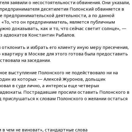
вчера, 20:45
ПВО за день
ля заявили о несостоятельности обвинения. Они указали,
сбила еще 75 украинских
 предпринимателя десятилетия Полонский обвиняется в
беспилотников над Россией
е предпринимательской деятельности, а по данной
вчера, 20:35
Велосипедист
. «То, что он предприниматель, является публичным
погиб при атаке FPV-дрона в
жно доказывать, как и то, что сейчас светит солнце», —
Белгородской области
з адвокатов Константин Рыбалов.
вчера, 20:30
Лидию Невзорову
заочно арестовали по делу о
 отклонить и избрать его клиенту иную меру пресечения,
финансировании
 квартиру в Москве для этого готова была предоставить
экстремизма
ствовала на заседании.
вчера, 20:20
Суд США
постановил остановить
ное выступление Полонского не подействовало ни на
строительство бального зала в
, один из которых — Алексей Журонов, дольщик
Белом доме
вал в суде лично, а интересы еще четверых
вчера, 20:15
Сенат США
адвокаты. Пострадавшие просили оставить Полонского в
одобрил ужесточение
д прислушаться к словам Полонского о желании остаться
санкций против России и
Ирана
вчера, 20:00
СК возбудил дело
против журналистки Катерины
Гордеевой о фейках о ВС
и в чем не виноват», стандартные слова
России