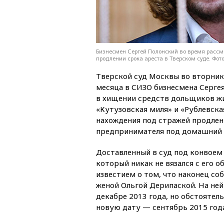
Бизнесмен Сергей Полонский во время рассм
продлении срока ареста в Тверском суде. Фо
Тверской суд Москвы во вторник
месяца в СИЗО бизнесмена Серге
в хищении средств дольщиков ж
«Кутузовская миля» и «Рублевска
нахождения под стражей продлен
предпринимателя под домашний а
Доставленный в суд под конвоем
который никак не вязался с его 
известием о том, что наконец с
женой Ольгой Дерипаской. На не
декабре 2013 года, но обстоятель
новую дату — сентябрь 2015 года