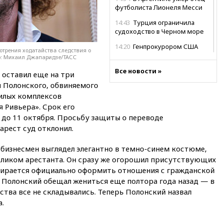
футболиста Лионеля Месси
14:43
Турция ограничила
судоходство в Черном море
14:20
Генпрокурором США
отрения ходатайства следствия о
стал Тодд Бланш
то: Михаил Джапаридзе/ТАСС
13:37
Пляжи Геленджика
Все новости »
 оставил еще на три
закрыты из-за опасности БПЛА
я Полонского, обвиняемого
13:03
Испания ввела
илых комплексов
погранконтроль для
я Ривьера». Срок его
итальянских туристов
 до 11 октября. Просьбу защиты о переводе
12:27
Возгорание на Ильском
рест суд отклонил.
НПЗ, вызванное атакой БПЛА,
потушили
 бизнесмен выглядел элегантно в темно-синем костюме,
обликом арестанта. Он сразу же огорошил присутствующих
11:47
Суд оставил под
арестом Rolls-Royce блогера
обирается официально оформить отношения с гражданской
Лерчек
й Полонский обещал жениться еще полтора года назад — в
ства все не складывались. Теперь Полонский назвал
11:07
При столкновении
катера и лодки под Самарой
.
погибли два человека