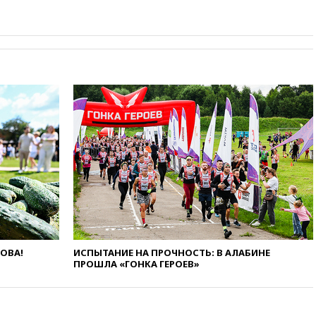
громких взрывах
11:41
ТПП предлагает
изменить процедуру
банкротства для
пострадавших от атак БПЛА
продавцов
11:38
Шадаев исключил
запуск мессенджера на
«Госуслугах»
11:22
При стрельбе в школе в
Таиланде погибли пять
человек
11:19
Россия рассчитывает
заключить безвизовые
соглашения с Индонезией и
Малайзией
11:04
«Ведомости»: на партию
ЛОВА!
ИСПЫТАНИЕ НА ПРОЧНОСТЬ: В АЛАБИНЕ
«Яблоко» ополчились
ПРОШЛА «ГОНКА ГЕРОЕВ»
конкуренты
10:59
Торговые центры и кафе
в России могут обязать