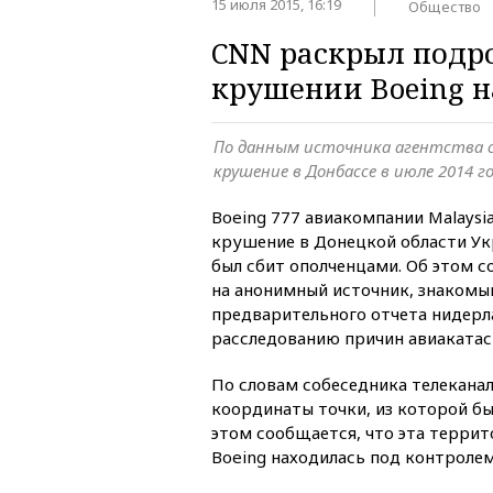
15 июля 2015, 16:19
Общество
CNN раскрыл подро
крушении Boeing н
По данным источника агентства 
крушение в Донбассе в июле 2014 г
Boeing 777 авиакомпании Malaysia
крушение в Донецкой области Ук
был сбит ополченцами. Об этом 
на анонимный источник, знакомы
предварительного отчета нидерл
расследованию причин авиаката
По словам собеседника телеканал
координаты точки, из которой бы
этом сообщается, что эта террит
Boeing находилась под контролем