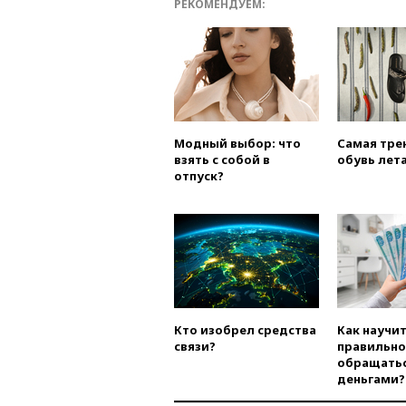
РЕКОМЕНДУЕМ:
Модный выбор: что
Самая тре
взять с собой в
обувь лета
отпуск?
Кто изобрел средства
Как научи
связи?
правильно
обращатьс
деньгами?