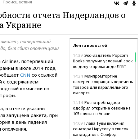
Происшествия
бности отчета Нидерландов о
а Украине
самолет, потерпевший
Лента новостей
ода, был сбит ополченцами
14:39
Экс-издатель Popcorn
 Airlines, потерпевший
Books получил условный срок
по делу о пропаганде ЛГБТ
раины в июле 2014 года,
сообщает
CNN
со ссылкой
14:34
Минпромторг не
й с содержанием
намерен сокращать перечень
товаров для параллельного
андский комиссии по
импорта
строфы.
14:14
Роспотребнадзор
а, в отчете указаны
одобрил открытие сезона на
105 пляжах в Анапе
ла запущена ракета, при
ория в день падения
14:09
Глава Тувы включил
 ополчения.
сенатора Нарусову в список
кандидатов в Совфед