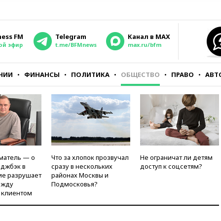
ness FM
Telegram
Канал в MAX
ой эфир
t.me/BFMnews
max.ru/bfm
НИИ
ФИНАНСЫ
ПОЛИТИКА
ОБЩЕСТВО
ПРАВО
АВТ
матель — о
Что за хлопок прозвучал
Не ограничат ли детям
рджбэк в
сразу в нескольких
доступ к соцсетям?
ие разрушает
районах Москвы и
ежду
Подмосковья?
 клиентом