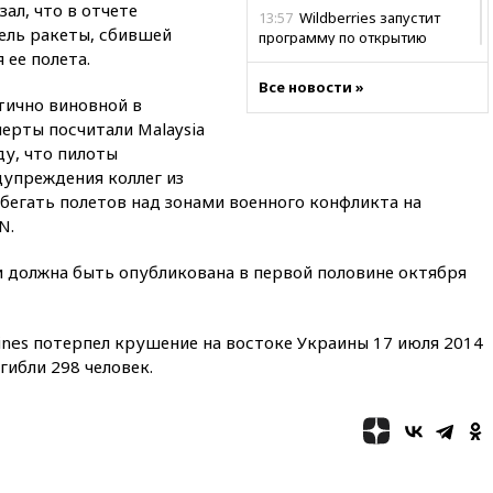
ал, что в отчете
13:57
Wildberries запустит
ель ракеты, сбившей
программу по открытию
 ее полета.
партнерских хабов
Все новости »
13:53
Сенаторы Аргентины
тично виновной в
одобрили скандальный
ерты посчитали Malaysia
законопроект о частной
собственности
ду, что пилоты
упреждения коллег из
13:36
ABC News: запасы
бегать полетов над зонами военного конфликта на
вооружений США достигли
N.
крайне низкого уровня
13:16
«Родина» просит
и должна быть опубликована в первой половине октября
Верховный суд снять «Яблоко»
с выборов
13:11
Путин обсудил с
lines потерпел крушение на востоке Украины 17 июля 2014
президентом ОАЭ ситуацию в
гибли 298 человек.
Персидском заливе и на
Украине
13:09
Суд обязал москвичку
выселить из квартиры
крокодила, лису и других
животных