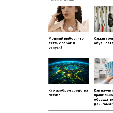
Модный выбор: что
Самая тре
взять с собой в
обувь лета
отпуск?
Кто изобрел средства
Как научи
связи?
правильно
обращатьс
деньгами?