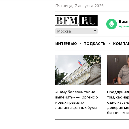
Пятница, 7 августа 2026
Busi
прям
Москва
ИНТЕРВЬЮ
ПОДКАСТЫ
КОМПА
СТИЛЬ
ТЕСТЫ
«Саму болезнь так не
Предприни
вылечить» — Юргенс о
том, как ча
новых правилах
одно касан
листинга ценных бумаг
доверие м
бизнесом и