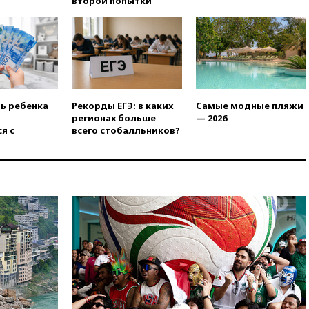
второй попытки
вчера, 19:20
Число ломбардов
в РФ превысило максимум
2022 года
вчера, 19:15
Жуковский и
аэропорт Геленджика
возобновили работу
вчера, 19:00
Путин уточнил
ть ребенка
Рекорды ЕГЭ: в каких
Самые модные пляжи
порядок присвоения воинских
регионах больше
— 2026
званий добровольцам
я с
всего стобалльников?
вчера, 18:50
Euractiv: восток
Финляндии приходит в упадок
без российских туристов
вчера, 18:35
В Жуковском и
аэропорту Геленджика
введены ограничения
вчера, 18:21
Зюганов
присоединился к критике
«Яблока»
вчера, 18:15
Четыре человека
пострадали при атаках ВСУ на
Белгородскую область