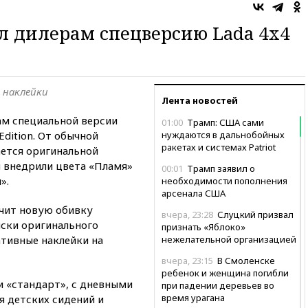
л дилерам спецверсию Lada 4x4
и наклейки
Лента новостей
ам специальной версии
01:00
Трамп: США сами
Edition. От обычной
нуждаются в дальнобойных
ракетах и системах Patriot
ется оригинальной
и внедрили цвета «Пламя»
00:01
Трамп заявил о
».
необходимости пополнения
арсенала США
учит новую обивку
вчера, 23:28
Слуцкий призвал
ски оригинального
признать «Яблоко»
ативные наклейки на
нежелательной организацией
вчера, 23:15
В Смоленске
ребенок и женщина погибли
ии «стандарт», с дневными
при падении деревьев во
время урагана
я детских сидений и