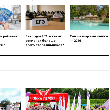
отменяет часть рейсов в Сочи
и Геленджик
вчера, 21:25
Руслан Терновой
выиграл золото чемпионата
Европы в прыжках с 10-
метровой вышки
вчера, 21:10
РФ не получала
ть ребенка
Рекорды ЕГЭ: в каких
Самые модные пляжи
обращений о прекращении
регионах больше
— 2026
концессии строительства ж/д
я с
всего стобалльников?
в Армении
вчера, 21:00
В России вновь
обсуждают эксперимент по
онлайн-продаже алкоголя
вчера, 20:45
Матвиенко:
россиянам могут
рекомендовать не посещать
Армению
вчера, 20:35
ПВО за день
сбила еще 281 украинский
беспилотник над Россией
вчера, 20:27
Ямпольская