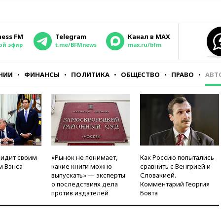
ness FM
Telegram
Канал в MAX
ой эфир
t.me/BFMnews
max.ru/bfm
НИИ
ФИНАНСЫ
ПОЛИТИКА
ОБЩЕСТВО
ПРАВО
АВТ
видит своим
«Рынок не понимает,
Как Россию попытались
м Вэнса
какие книги можно
сравнить с Венгрией и
выпускать» — эксперты
Словакией.
о последствиях дела
Комментарий Георгия
против издателей
Бовта