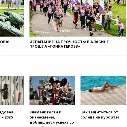
призвала оптимизировать
олимпиады для поступления в
вузы
вчера, 20:15
Минтранс
предложил оплачивать
защиту дорог от БПЛА из
средств на ремонт
ЛОВА!
ИСПЫТАНИЕ НА ПРОЧНОСТЬ: В АЛАБИНЕ
ПРОШЛА «ГОНКА ГЕРОЕВ»
вчера, 20:00
Зеленский 8
августа посетит Сербию с
официальным визитом
вчера, 19:58
В Госдуму будет
внесен законопроект об
отмене ЕГЭ
вчера, 19:50
Аэропорты Сочи и
Ярославля приостановили
работу
вчера, 19:35
WP: Трамп
призвал доноров-
ндовая
Знаменитости и
Как защититься от
республиканцев поддержать
 – 2026
бизнесмены,
солнца на курорте?
Вэнса на выборах 2028 года
добившиеся успеха со