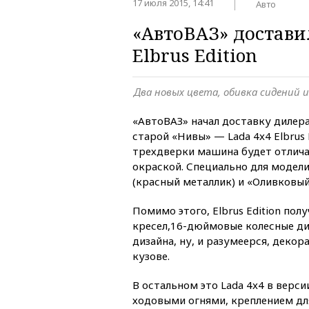
17 июля 2015, 14:41
Авто
«АвтоВАЗ» достави
Elbrus Edition
Два новых цвета, обивка сидений 
«АвтоВАЗ» начал доставку дилер
старой «Нивы» — Lada 4x4 Elbrus 
трехдверки машина будет отлича
окраской. Специально для модел
(красный металлик) и «Оливковый
Помимо этого, Elbrus Edition пол
кресел,16-дюймовые колесные ди
дизайна, ну, и разумеерся, декор
кузове.
В остальном это Lada 4x4 в верс
ходовыми огнями, креплением дл