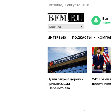
Пятница, 7 августа 2026
Busi
прям
Москва
ИНТЕРВЬЮ
ПОДКАСТЫ
КОМПА
СТИЛЬ
ТЕСТЫ
Путин открыл дорогу к
WP: Трамп 
приватизации
преемнико
Шереметьева