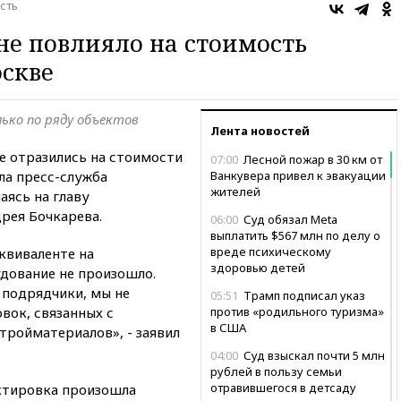
сть
не повлияло на стоимость
оскве
ько по ряду объектов
Лента новостей
е отразились на стоимости
07:00
Лесной пожар в 30 км от
ла пресс-служба
Ванкувера привел к эвакуации
жителей
аясь на главу
рея Бочкарева.
06:00
Суд обязал Meta
выплатить $567 млн по делу о
вреде психическому
эквиваленте на
здоровью детей
дование не произошло.
 подрядчики, мы не
05:51
Трамп подписал указ
вок, связанных с
против «родильного туризма»
в США
тройматериалов», - заявил
04:00
Суд взыскал почти 5 млн
рублей в пользу семьи
отравившегося в детсаду
ктировка произошла