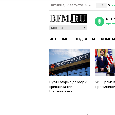
Пятница, 7 августа 2026
$
77
ЦБ
Busi
прям
Москва
ИНТЕРВЬЮ
ПОДКАСТЫ
КОМПА
СТИЛЬ
ТЕСТЫ
Путин открыл дорогу к
WP: Трамп 
приватизации
преемнико
Шереметьева