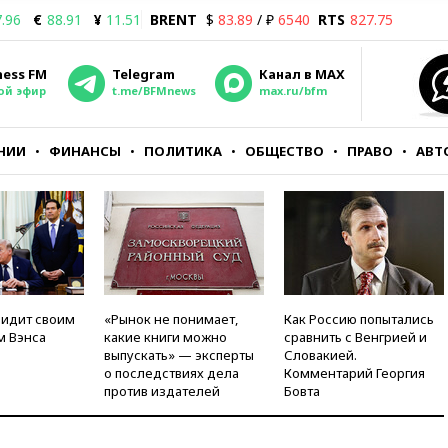
.96
€
88.91
¥
11.51
BRENT
$
83.89
/ ₽
6540
RTS
827.75
ness FM
Telegram
Канал в MAX
ой эфир
t.me/BFMnews
max.ru/bfm
НИИ
ФИНАНСЫ
ПОЛИТИКА
ОБЩЕСТВО
ПРАВО
АВТ
видит своим
«Рынок не понимает,
Как Россию попытались
м Вэнса
какие книги можно
сравнить с Венгрией и
выпускать» — эксперты
Словакией.
о последствиях дела
Комментарий Георгия
против издателей
Бовта