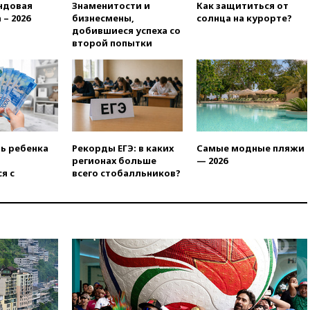
призвала оптимизировать
ндовая
Знаменитости и
Как защититься от
олимпиады для поступления в
 – 2026
бизнесмены,
солнца на курорте?
вузы
добившиеся успеха со
второй попытки
вчера, 20:15
Минтранс
предложил оплачивать
защиту дорог от БПЛА из
средств на ремонт
вчера, 20:00
Зеленский 8
августа посетит Сербию с
официальным визитом
ть ребенка
Рекорды ЕГЭ: в каких
Самые модные пляжи
вчера, 19:58
В Госдуму будет
регионах больше
— 2026
внесен законопроект об
я с
всего стобалльников?
отмене ЕГЭ
вчера, 19:50
Аэропорты Сочи и
Ярославля приостановили
работу
вчера, 19:35
WP: Трамп
призвал доноров-
республиканцев поддержать
Вэнса на выборах 2028 года
вчера, 19:20
Число ломбардов