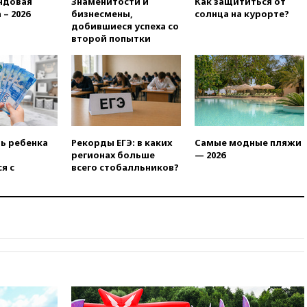
ндовая
Знаменитости и
Как защититься от
вчера, 22:55
В Москве в
 – 2026
бизнесмены,
солнца на курорте?
пятницу ожидаются ливни
добившиеся успеха со
вчера, 22:35
Винисиус
второй попытки
продлил контракт с «Реалом»
до 2032 года
вчера, 22:28
Отказаться от
российского гражданства
станет значительно дороже
вчера, 22:20
Путин назвал 76-ю
гвардейскую десантно-
ть ребенка
Рекорды ЕГЭ: в каких
Самые модные пляжи
штурмовую дивизию
регионах больше
— 2026
легендарной
я с
всего стобалльников?
вчера, 22:15
Путин заслушал
доклад о ситуации на
добропольском направлении
вчера, 21:58
Генпрокуратура
признала нежелательным в
РФ американский Human
Rights Foundation
вчера, 21:35
«Аэрофлот»
отменяет часть рейсов в Сочи