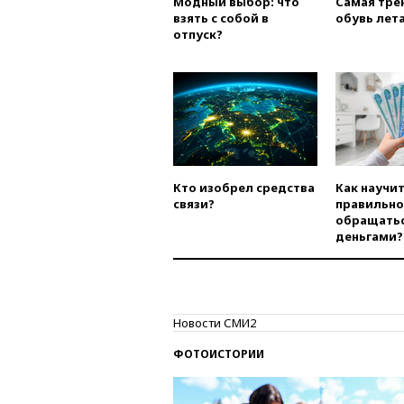
Модный выбор: что
Самая тре
взять с собой в
обувь лета
отпуск?
Кто изобрел средства
Как научи
связи?
правильно
обращатьс
деньгами?
Новости СМИ2
ФОТОИСТОРИИ