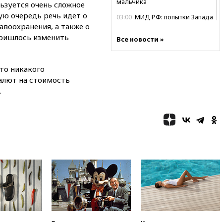
мальчика
льзуется очень сложное
ую очередь речь идет о
03:00
МИД РФ: попытки Запада
авоохранения, а также о
рассорить Россию и Казахстан
обречены на провал
пришлось изменить
Все новости »
02:00
Ни один водоем Англии
не соответствует нормам
химической безопасности
то никакого
валют на стоимость
01:00
Трамп: США сами
.
нуждаются в дальнобойных
ракетах и системах Patriot
00:01
Трамп заявил о
необходимости пополнения
арсенала США
вчера, 23:28
Слуцкий призвал
признать «Яблоко»
нежелательной организацией
вчера, 23:15
В Смоленске
ребенок и женщина погибли
при падении деревьев во
время урагана