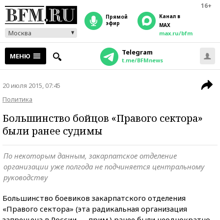
16+
Канал в
прямой
эфир
MAX
Москва
max.ru/bfm
Telegram
МЕНЮ
t.me/BFMnews
20 июля 2015, 07:45
Политика
Большинство бойцов «Правого сектора»
были ранее судимы
По некоторым данным, закарпатское отделение
организации уже полгода не подчиняется центральному
руководству
Большинство боевиков закарпатского отделения
«Правого сектора» (эта радикальная организация
запрещена в России — прим.) ранее были неоднократно