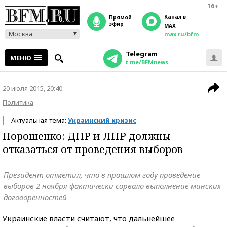
16+
Канал в
прямой
эфир
MAX
Москва
max.ru/bfm
Telegram
МЕНЮ
t.me/BFMnews
20 июля 2015, 20:40
Политика
Актуальная тема:
Украинский кризис
Порошенко: ДНР и ЛНР должны
отказаться от проведения выборов
Президент отметил, что в прошлом году проведение
выборов 2 ноября фактически сорвало выполнение минских
договоренностей
Украинские власти считают, что дальнейшее