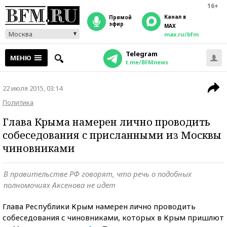
16+
Канал в
прямой
эфир
MAX
Москва
max.ru/bfm
Telegram
МЕНЮ
t.me/BFMnews
22 июля 2015, 03:14
Политика
Глава Крыма намерен лично проводить
собеседования с присланными из Москвы
чиновниками
В правительстве РФ говорят, что речь о подобных
полномочиях Аксенова не идет
Глава Республики Крым намерен лично проводить
собеседования с чиновниками, которых в Крым пришлют