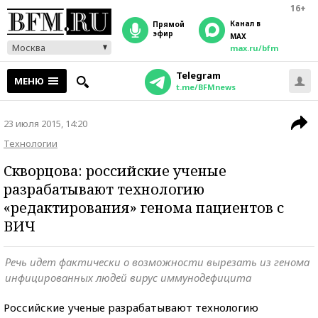
16+
Канал в
прямой
эфир
MAX
Москва
max.ru/bfm
Telegram
МЕНЮ
t.me/BFMnews
23 июля 2015, 14:20
Технологии
Скворцова: российские ученые
разрабатывают технологию
«редактирования» генома пациентов с
ВИЧ
Речь идет фактически о возможности вырезать из генома
инфицированных людей вирус иммунодефицита
Российские ученые разрабатывают технологию