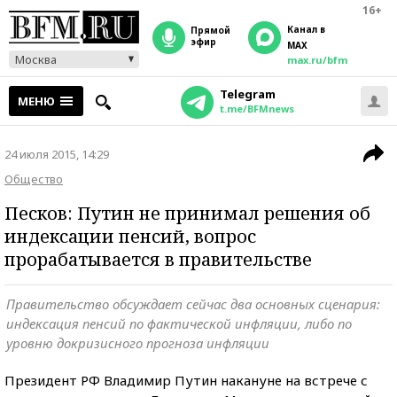
16+
Канал в
прямой
эфир
MAX
Москва
max.ru/bfm
Telegram
МЕНЮ
t.me/BFMnews
24 июля 2015, 14:29
Общество
Песков: Путин не принимал решения об
индексации пенсий, вопрос
прорабатывается в правительстве
Правительство обсуждает сейчас два основных сценария:
индексация пенсий по фактической инфляции, либо по
уровню докризисного прогноза инфляции
Президент РФ Владимир Путин накануне на встрече с