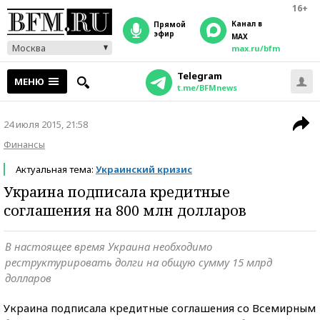
16+
Канал в
прямой
эфир
MAX
Москва
max.ru/bfm
Telegram
МЕНЮ
t.me/BFMnews
24 июля 2015, 21:58
Финансы
Актуальная тема:
Украинский кризис
Украина подписала кредитные
соглашения на 800 млн долларов
В настоящее время Украина необходимо
реструктурировать долги на общую сумму 15 млрд
долларов
Украина подписала кредитные соглашения со Всемирным