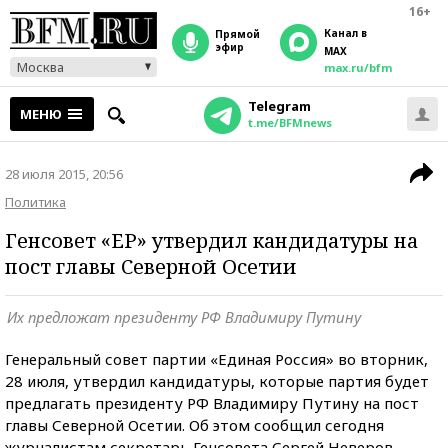
16+
Канал в
прямой
эфир
MAX
Москва
max.ru/bfm
Telegram
МЕНЮ
t.me/BFMnews
28 июля 2015, 20:56
Политика
Генсовет «ЕР» утвердил кандидатуры на
пост главы Северной Осетии
Их предложат президенту РФ Владимиру Путину
Генеральный совет партии «Единая Россия» во вторник,
28 июля, утвердил кандидатуры, которые партия будет
предлагать президенту РФ Владимиру Путину на пост
главы Северной Осетии. Об этом сообщил сегодня
журналистам секретарь Генсовета Сергей Неверов.