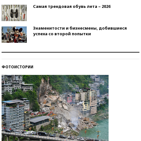
Самая трендовая обувь лета – 2026
Знаменитости и бизнесмены, добившиеся
успеха со второй попытки
Как защититься от солнца на курорте?
ФОТОИСТОРИИ
Кто изобрел средства связи?