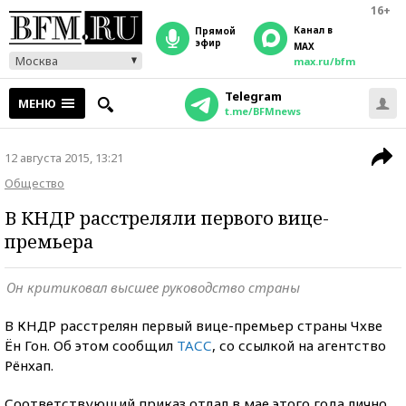
16+
Канал в
прямой
эфир
MAX
Москва
max.ru/bfm
Telegram
МЕНЮ
t.me/BFMnews
12 августа 2015, 13:21
Общество
В КНДР расстреляли первого вице-
премьера
Он критиковал высшее руководство страны
В КНДР расстрелян первый вице-премьер страны Чхве
Ён Гон. Об этом сообщил
ТАСС
, со ссылкой на агентство
Рёнхап.
Соответствующий приказ отдал в мае этого года лично