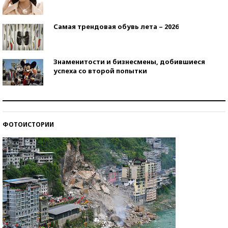
Самая трендовая обувь лета – 2026
Знаменитости и бизнесмены, добившиеся
успеха со второй попытки
Как защититься от солнца на курорте?
ФОТОИСТОРИИ
Кто изобрел средства связи?