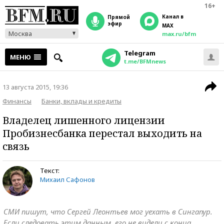
16+
Канал в
прямой
эфир
MAX
Москва
max.ru/bfm
Telegram
МЕНЮ
t.me/BFMnews
13 августа 2015, 19:36
Финансы
Банки, вклады и кредиты
Владелец лишенного лицензии
Пробизнесбанка перестал выходить на
связь
Текст:
Михаил Сафонов
СМИ пишут, что Сергей Леонтьев мог уехать в Сингапур.
Если следовать этим данным, его не видели с конца