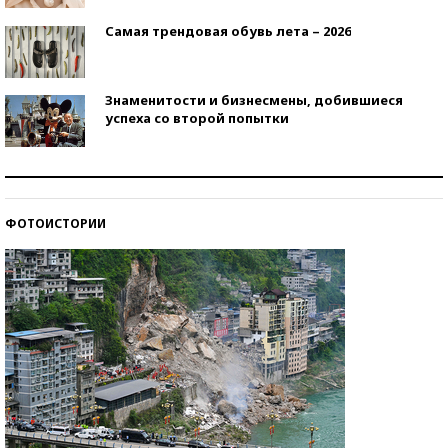
Самая трендовая обувь лета – 2026
Знаменитости и бизнесмены, добившиеся
успеха со второй попытки
Как защититься от солнца на курорте?
ФОТОИСТОРИИ
Кто изобрел средства связи?