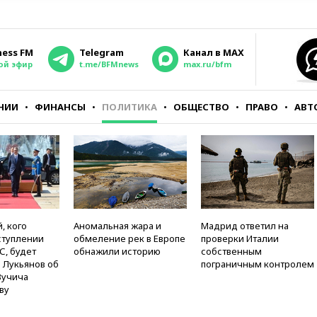
ness FM
Telegram
Канал в MAX
ой эфир
t.me/BFMnews
max.ru/bfm
НИИ
ФИНАНСЫ
ПОЛИТИКА
ОБЩЕСТВО
ПРАВО
АВТ
, кого
Аномальная жара и
Мадрид ответил на
ступлении
обмеление рек в Европе
проверки Италии
С, будет
обнажили историю
собственным
 Лукьянов об
пограничным контролем
Вучича
ву