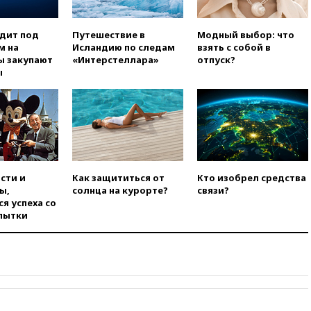
торговым судам в Черном
море
одит под
Путешествие в
Модный выбор: что
вчера, 21:43
Экс-
м на
Исландию по следам
взять с собой в
председатель Верховного
ы закупают
«Интерстеллара»
отпуск?
суда Венгрии согласился стать
ы
президентом республики
вчера, 20:58
Финляндия
введет экзамен для
претендентов на получение
гражданства
вчера, 20:12
Минобороны
Болгарии: упавший в стране
сти и
Как защититься от
Кто изобрел средства
беспилотник, скорее всего,
ы,
солнца на курорте?
связи?
был украинским
я успеха со
вчера, 19:29
ОАЭ обвинили
пытки
Иран в атаке на судно
нефтяной компании ADNOC в
Ормузе
вчера, 18:56
«Газпром»: объем
газа в европейских подземных
хранилищах достиг
антирекорда