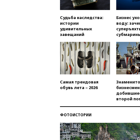
Судьба наследства:
Бизнес ух
истории
воду: заче
удивительных
суперъяхт
завещаний
субмарин
Самая трендовая
Знаменито
обувь лета – 2026
бизнесмен
добившиес
второй по
ФОТОИСТОРИИ