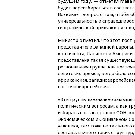
будущем году, — отметил глава 
будет переизбираться в соответс
Возникает вопрос о том, чтобы о
универсальность и справедливос
географической привязки руково
Министр отметил, что этот пост 
представители Западной Европы,
континента, Латинской Америки. 
представлена такая существующ
региональная группа, как восточ
советских времен, когда было со
африканская, западноевропейская 
восточноевропейская».
«Эти группы изначально замышлял
политическим вопросам, а как гр
избирать состав органов ООН, к
Экономическом и Социальном Сове
человека, там тоже не так много 
состава, и много таких структур