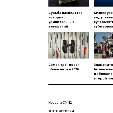
Судьба наследства:
Бизнес ух
истории
воду: заче
удивительных
суперъяхт
завещаний
субмарин
Самая трендовая
Знаменито
обувь лета – 2026
бизнесмен
добившиес
второй по
Новости СМИ2
ФОТОИСТОРИИ