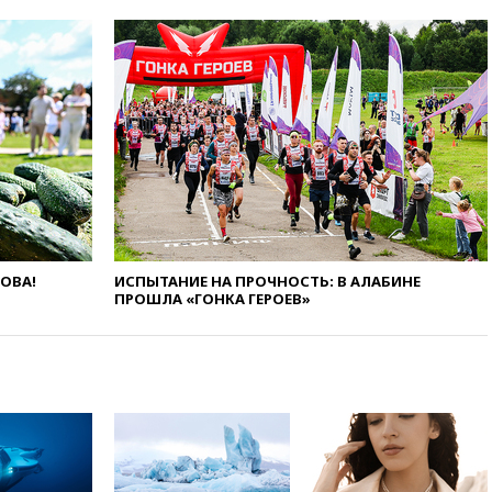
вчера, 18:25
ТАСС: Уиткофф и
Кушнер могут вскоре посетить
Москву и Киев
вчера, 17:43
«Тиса» выдвинула
экс-председателя Верховного
суда на пост президента
Венгрии
вчера, 16:50
Politico: «Газовая
авантюра Германии ставит под
угрозу европейскую зиму»
вчера, 16:16
Беспилотник
ЛОВА!
ИСПЫТАНИЕ НА ПРОЧНОСТЬ: В АЛАБИНЕ
взорвался вблизи
ПРОШЛА «ГОНКА ГЕРОЕВ»
газопровода в Болгарии
вчера, 15:25
При атаке БПЛА в
Белгородской области погиб
мирный житель
вчера, 14:54
В Аргентине умер
отец футболиста Лионеля
Месси