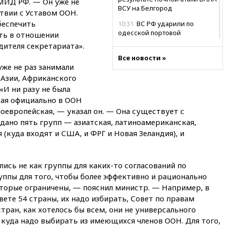
МИД РФ. — Он уже не
ВСУ на Белгород
твии с Уставом ООН.
беспечить
10:31
ВС РФ ударили по
одесской портовой
ть в отношении
инфраструктуре
дителя секретариата».
10:10
Премьер Японии снова
Все новости »
уже не раз занимали
не упомянула, чья атомная
бомба разрушила Нагасаки
 Азии, Африканского
«И ни разу не была
09:47
Два ребенка ранены в
ая официально в ООН
ходе атаки БПЛА на Белгород
ноевропейская, — указал он. — Она существует с
09:09
Минобороны: за ночь
здано пять групп — азиатская, латиноамериканская,
сбито 153 украинских БПЛА
(куда входят и США, и ФРГ и Новая Зеландия), и
08:50
Состояние здоровья
Джо Байдена ухудшилось
ись не как группы для каких-то согласований по
07:40
OpenAI приостановила
выпуск модели Astra и-за
уппы для того, чтобы более эффективно и рационально
потенциальных рисков
оторые ограничены, — пояснил министр. — Например, в
те 54 страны, их надо избирать, Совет по правам
06:25
У берегов Италии
обнаружили затонувшее
стран, как хотелось бы всем, они не универсального
судно древнеримских времен
, куда надо выбирать из имеющихся членов ООН. Для того,