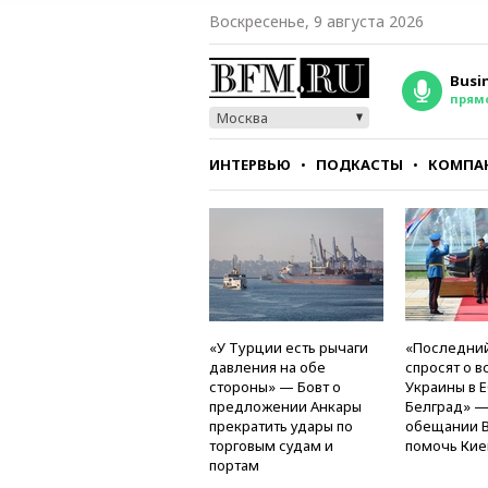
Воскресенье, 9 августа 2026
Busi
прям
Москва
ИНТЕРВЬЮ
ПОДКАСТЫ
КОМПА
СТИЛЬ
ТЕСТЫ
«У Турции есть рычаги
«Последний
давления на обе
спросят о в
стороны» — Бовт о
Украины в Е
предложении Анкары
Белград» —
прекратить удары по
обещании 
торговым судам и
помочь Кие
портам