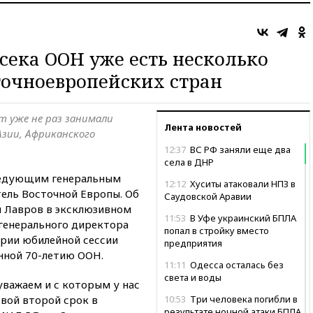
нсека ООН уже есть несколько
точноевропейских стран
 уже не раз занимали
Лента новостей
Азии, Африканского
12:37
ВС РФ заняли еще два
села в ДНР
следующим генеральным
12:12
Хуситы атаковали НПЗ в
ель Восточной Европы. Об
Саудовской Аравии
й Лавров в эксклюзивном
11:53
В Уфе украинский БПЛА
генерального директора
попал в стройку вместо
рии юбилейной сессии
предприятия
нной 70-летию ООН.
11:11
Одесса осталась без
света и воды
уважаем и с которым у нас
вой второй срок в
10:53
Три человека погибли в
результате ночной атаки БПЛА