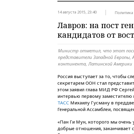
14 августа 2015, 23:40
Политика
Лавров: на пост ге
кандидатов от вос
Министр отметил, что этот пост
представители Западной Европы, 
континента, Латинской Америки
Россия выступает за то, чтобы 
секретарем ООН стал представит
этом заявил глава МИД РФ Серге
интервью первому заместителю 
ТАСС
Михаилу Гусману в преддве
Генеральной Ассамблеи, посвяще
«Пан Ги Мун, которого мы очень 
добрые отношения, заканчивает с