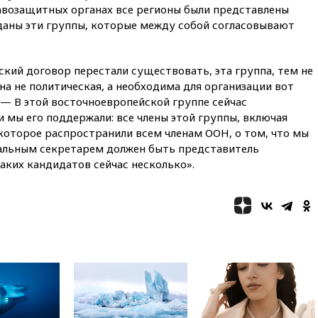
равозащитных органах все регионы были представлены
05:10
«Одиссея» Нолана
собрала в мировом прокате
зданы эти группы, которые между собой согласовывают
свыше $1 млрд
02:22
Собянин сообщил о
кий договор перестали существовать, эта группа, тем не
высоких темпах строительства
недвижимости в Москве
на не политическая, а необходима для организации вот
 — В этой восточноевропейской группе сейчас
01:20
Россиянин в среднем
 мы его поддержали: все члены этой группы, включая
съедает несколько арбузов за
сезон
которое распространили всем членам ООН, о том, что мы
альным секретарем должен быть представитель
00:25
В Красноярском крае
аких кандидатов сейчас несколько».
идут поиски семьи, пропавшей
во время сплава
вчера, 23:30
Жителя Нижнего
Тагила арестовали за реакции
в Теlegram
вчера, 22:50
Российский
режиссер Кирилл Соколов
снимет триллер для Netflix
вчера, 22:20
Турция призвала
к мораторию на удары по