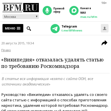
16+
Канал в
прямой
эфир
MAX
Москва
max.ru/bfm
Telegram
МЕНЮ
t.me/BFMnews
20 августа 2015, 19:34
Право
«Википедия» отказалась удалять статью
по требованию Роскомнадзора
В статье вся информация «взята с сайта ООН, все
источники академические»
Руководство «Википедии» отказалось удалять со своего
сайта статью с информацией о способах приготовления
наркотика, удаления которой потребовал Роскомнадзор.
Об этом заявил исполнительный директор НП