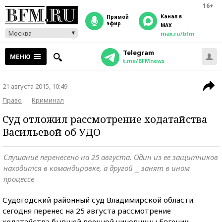
16+
Канал в
прямой
эфир
MAX
Москва
max.ru/bfm
Telegram
МЕНЮ
t.me/BFMnews
21 августа 2015, 10:49
Право
Криминал
Суд отложил рассмотрение ходатайства
Васильевой об УДО
Слушание перенесено на 25 августа. Один из ее защитников
находится в командировке, а другой ⎯ занят в ином
процессе
Судогодский районный суд Владимирской области
сегодня перенес на 25 августа рассмотрение
ходатайства бывшей военной чиновницы Евгении