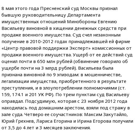
8 мая этого года Пресненский суд Москвы признал
бывшую руководительницу Департамента
имущественных отношений Минобороны Евгению
Васильеву виновной в хищении денежных средств при
продаже военного имущества. Суд счел незаконным
получение в 2010-2012 годах принадлежавшей ей фирме
«Центр правовой поддержки Эксперт» комиссионных от
продажи военного имущества. Ущерб от ее действий суд
оценил почти в 650 млн рублей (обвинение говорило об
ущербе почти на 3 млрд рублей). Васильева была
признана виновной по 9 эпизодам: в мошенничестве,
легализации имущества, приобретенного в результате
преступления, и в злоупотреблении полномочиями (ст.
159, 174.1 и 201 УК РФ). По трем пунктам суд Васильеву
оправдал. Подсудимую, которая с 23 ноября 2012 года
находилась под домашним арестом, взяли под стражу в
зале суда. Четверо ее соучастников: Максим Закутайло,
Юрий Грехнев, Лариса Егорина и Ирина Егорова получили
от 3,5 до 4 лет и 3 месяцев заключения.