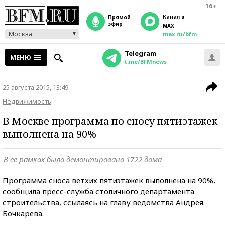
16+
Канал в
прямой
эфир
MAX
Москва
max.ru/bfm
Telegram
МЕНЮ
t.me/BFMnews
25 августа 2015, 13:49
Недвижимость
В Москве программа по сносу пятиэтажек
выполнена на 90%
В ее рамках было демонтировано 1722 дома
Программа сноса ветхих пятиэтажек выполнена на 90%,
сообщила пресс-служба столичного департамента
строительства, ссылаясь на главу ведомства Андрея
Бочкарева.