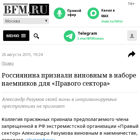
16+
Канал в
прямой
эфир
MAX
Москва
max.ru/bfm
Telegram
МЕНЮ
t.me/BFMnews
26 августа 2015, 19:24
Право
Россиянина признали виновным в наборе
наемников для «Правого сектора»
Александр Разумов своей вины в инкриминируемых
преступлениях не признает
Коллегия присяжных признала предполагаемого члена
запрещенной в РФ экстремистской организации «Правый
сектор» Александра Разумова виновным в наемничестве,
передает
«Интерфакс».