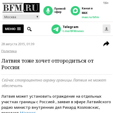
16+
Канал в
прямой
эфир
MAX
Москва
max.ru/bfm
Telegram
МЕНЮ
t.me/BFMnews
28 августа 2015, 01:39
Политика
Латвия тоже хочет отгородиться от
России
Сейчас стопроцентно охрану границы Латвия не может
обеспечить
Латвия может установить ограждение на отдельных
участках границы с Россией , заявил в эфире Латвийского
радио министр внутренних дел Рихард Козловскис,
передает
Mixnews.