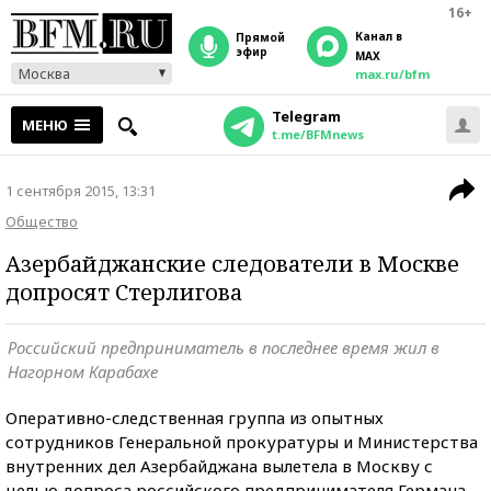
16+
Канал в
прямой
эфир
MAX
Москва
max.ru/bfm
Telegram
МЕНЮ
t.me/BFMnews
1 сентября 2015, 13:31
Общество
Азербайджанские следователи в Москве
допросят Стерлигова
Российский предприниматель в последнее время жил в
Нагорном Карабахе
Оперативно-следственная группа из опытных
сотрудников Генеральной прокуратуры и Министерства
внутренних дел Азербайджана вылетела в Москву с
целью допроса российского предпринимателя Германа