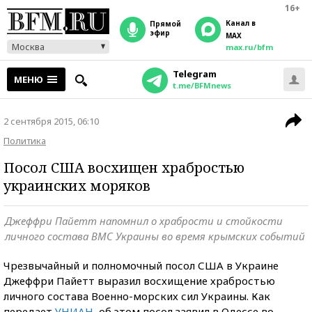
16+
Канал в
прямой
эфир
MAX
Москва
max.ru/bfm
Telegram
МЕНЮ
t.me/BFMnews
2 сентября 2015, 06:10
Политика
Посол США восхищен храбростью
украинских моряков
Джеффри Пайетт напомнил о храбрости и стойкости
личного состава ВМС Украины во время крымских событий
Чрезвычайный и полномочный посол США в Украине
Джеффри Пайетт выразил восхищение храбростью
личного состава Военно-морских сил Украины. Как
передает
УНИАН
, об этом посол заявил в Одессе во