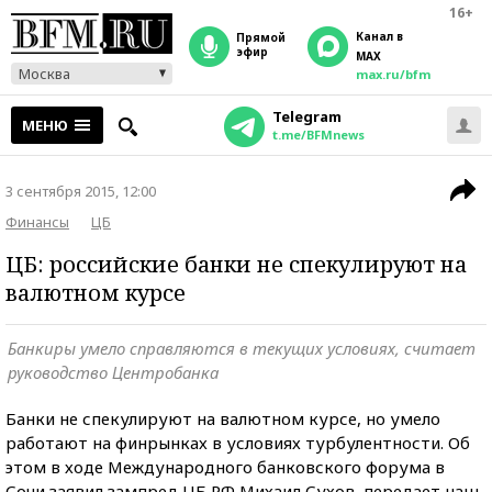
16+
Канал в
прямой
эфир
MAX
Москва
max.ru/bfm
Telegram
МЕНЮ
t.me/BFMnews
3 сентября 2015, 12:00
Финансы
ЦБ
ЦБ: российские банки не спекулируют на
валютном курсе
Банкиры умело справляются в текущих условиях, считает
руководство Центробанка
Банки не спекулируют на валютном курсе, но умело
работают на финрынках в условиях турбулентности. Об
этом в ходе Международного банковского форума в
Сочи заявил зампред ЦБ РФ Михаил Сухов, передает наш