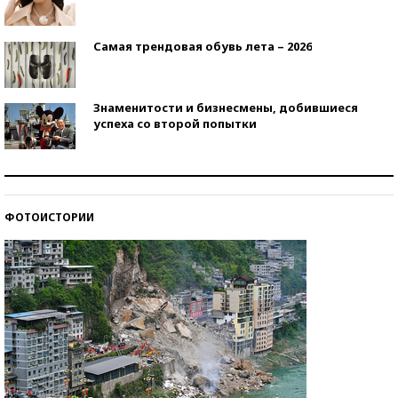
Самая трендовая обувь лета – 2026
Знаменитости и бизнесмены, добившиеся
успеха со второй попытки
Как защититься от солнца на курорте?
ФОТОИСТОРИИ
Кто изобрел средства связи?