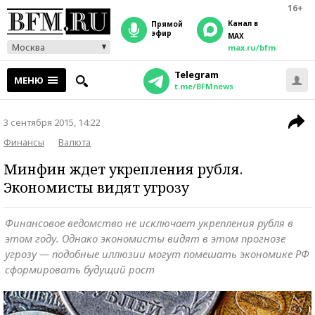
16+
Канал в
прямой
эфир
MAX
Москва
max.ru/bfm
Telegram
МЕНЮ
t.me/BFMnews
3 сентября 2015, 14:22
Финансы
Валюта
Минфин ждет укрепления рубля.
Экономисты видят угрозу
Финансовое ведомство не исключает укрепления рубля в
этом году. Однако экономисты видят в этом прогнозе
угрозу — подобные иллюзии могут помешать экономике РФ
сформировать будущий рост