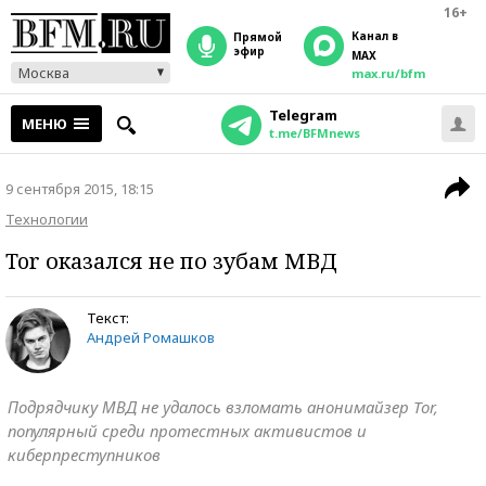
16+
Канал в
прямой
эфир
MAX
Москва
max.ru/bfm
Telegram
МЕНЮ
t.me/BFMnews
9 сентября 2015, 18:15
Технологии
Tor оказался не по зубам МВД
Текст:
Андрей Ромашков
Подрядчику МВД не удалось взломать анонимайзер Tor,
популярный среди протестных активистов и
киберпреступников