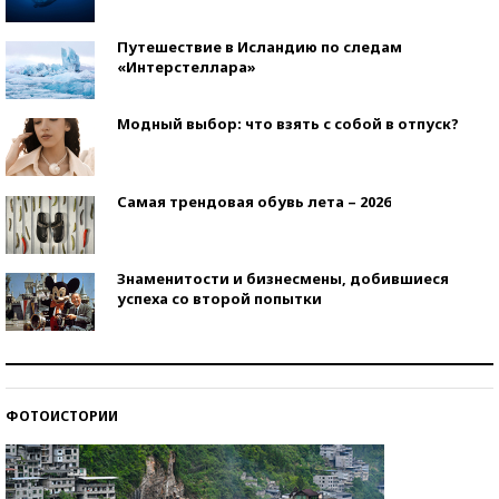
Путешествие в Исландию по следам
«Интерстеллара»
Модный выбор: что взять с собой в отпуск?
Самая трендовая обувь лета – 2026
Знаменитости и бизнесмены, добившиеся
успеха со второй попытки
Как защититься от солнца на курорте?
ФОТОИСТОРИИ
Кто изобрел средства связи?