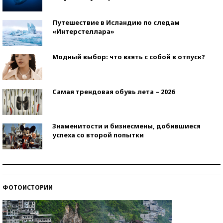
Путешествие в Исландию по следам
«Интерстеллара»
Модный выбор: что взять с собой в отпуск?
Самая трендовая обувь лета – 2026
Знаменитости и бизнесмены, добившиеся
успеха со второй попытки
Как защититься от солнца на курорте?
ФОТОИСТОРИИ
Кто изобрел средства связи?