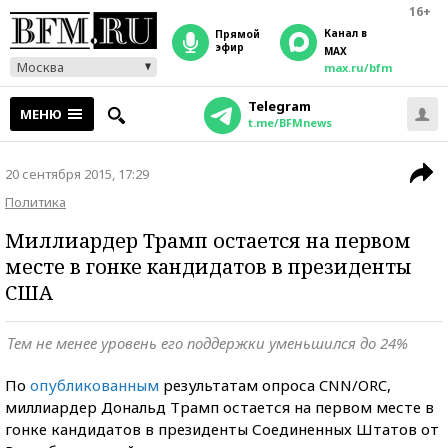
16+
Канал в
прямой
эфир
MAX
Москва
max.ru/bfm
Telegram
МЕНЮ
t.me/BFMnews
20 сентября 2015, 17:29
Политика
Миллиардер Трамп остается на первом
месте в гонке кандидатов в президенты
США
Тем не менее уровень его поддержки уменьшился до 24%
По
опубликованным
результатам опроса CNN/ORC,
миллиардер Дональд Трамп остается на первом месте в
гонке кандидатов в президенты Соединенных Штатов от