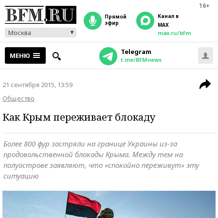
16+
Канал в
прямой
эфир
MAX
Москва
max.ru/bfm
Telegram
МЕНЮ
t.me/BFMnews
21 сентября 2015, 13:59
Общество
Как Крым переживает блокаду
Более 800 фур застряли на границе Украины из-за
продовольственной блокады Крыма. Между тем на
полуострове заявляют, что «спокойно переживут» эту
ситуацию