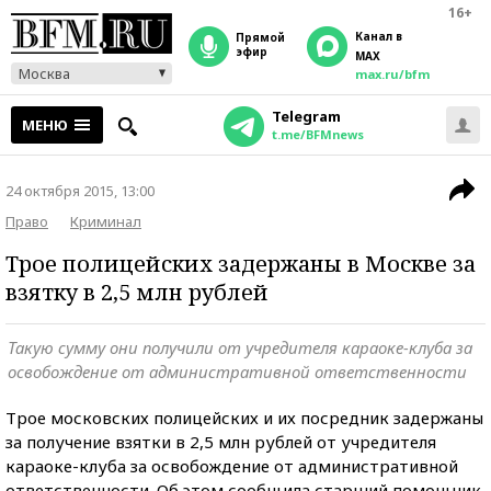
16+
Канал в
прямой
эфир
MAX
Москва
max.ru/bfm
Telegram
МЕНЮ
t.me/BFMnews
24 октября 2015, 13:00
Право
Криминал
Трое полицейских задержаны в Москве за
взятку в 2,5 млн рублей
Такую сумму они получили от учредителя караоке-клуба за
освобождение от административной ответственности
Трое московских полицейских и их посредник задержаны
за получение взятки в 2,5 млн рублей от учредителя
караоке-клуба за освобождение от административной
ответственности. Об этом сообщила старший помощник