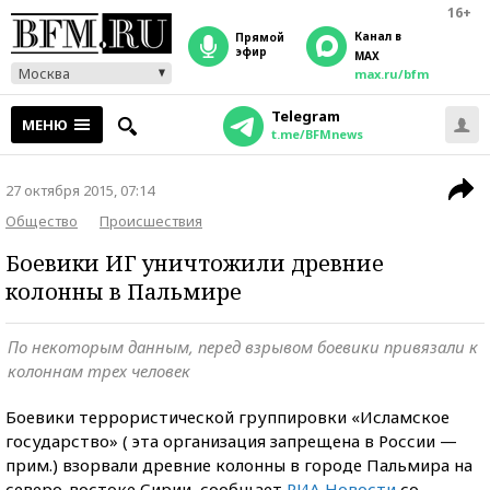
16+
Канал в
прямой
эфир
MAX
Москва
max.ru/bfm
Telegram
МЕНЮ
t.me/BFMnews
27 октября 2015, 07:14
Общество
Происшествия
Боевики ИГ уничтожили древние
колонны в Пальмире
По некоторым данным, перед взрывом боевики привязали к
колоннам трех человек
Боевики террористической группировки «Исламское
государство» ( эта организация запрещена в России —
прим.) взорвали древние колонны в городе Пальмира на
северо-востоке Сирии, сообщает
РИА Новости
со