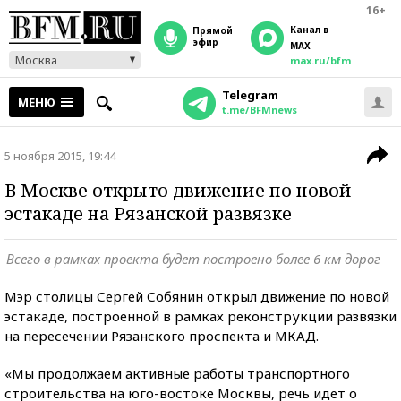
16+
Канал в
прямой
эфир
MAX
Москва
max.ru/bfm
Telegram
МЕНЮ
t.me/BFMnews
5 ноября 2015, 19:44
В Москве открыто движение по новой
эстакаде на Рязанской развязке
Всего в рамках проекта будет построено более 6 км дорог
Мэр столицы Сергей Собянин открыл движение по новой
эстакаде, построенной в рамках реконструкции развязки
на пересечении Рязанского проспекта и МКАД.
«Мы продолжаем активные работы транспортного
строительства на юго-востоке Москвы, речь идет о